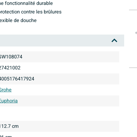
e fonctionnalité durable
otection contre les brûlures
lexible de douche
SW108074
27421002
4005176417924
Grohe
Euphoria
112.7 cm