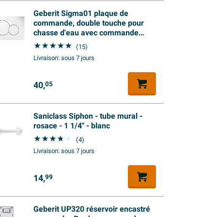
Geberit Sigma01 plaque de
commande, double touche pour
chasse d'eau avec commande
frontale pour WC, dimensions 24,6 x
(15)
16,4 cm, blanc brillant
Livraison:
sous 7 jours
40,
05
Saniclass Siphon - tube mural -
rosace - 1 1/4" - blanc
(4)
Livraison:
sous 7 jours
14,
99
Geberit UP320 réservoir encastré