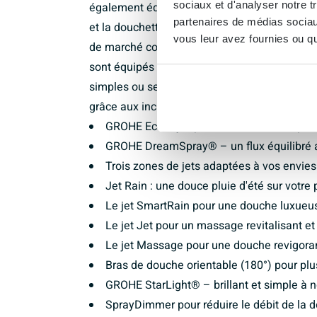
sociaux et d'analyser notre t
également équipé d‘une douchette à main ré
partenaires de médias sociaux
et la douchette à main Euphoria bénéficient to
vous leur avez fournies ou qu'
de marché comme le jet le plus apprécié et 
sont équipés de la douche innovante Power&So
simples ou sept jets supplémentaires. Choisi
grâce aux incroyables technologies GROHE po
GROHE EcoJoy® pour une douche respect
GROHE DreamSpray® – un flux équilibré av
Trois zones de jets adaptées à vos envies
Jet Rain : une douce pluie d'été sur votre
Le jet SmartRain pour une douche luxueu
Le jet Jet pour un massage revitalisant et
Le jet Massage pour une douche revigora
Bras de douche orientable (180°) pour plu
GROHE StarLight® – brillant et simple à n
SprayDimmer pour réduire le débit de la 