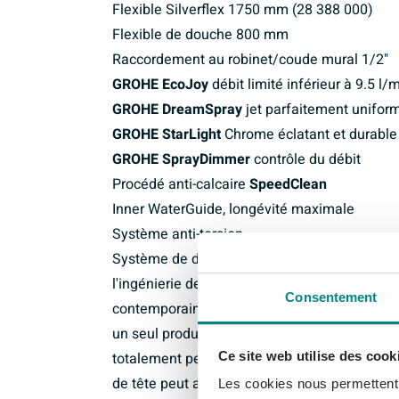
Flexible Silverflex 1750 mm (28 388 000)
Flexible de douche 800 mm
Raccordement au robinet/coude mural 1/2"
GROHE EcoJoy
débit limité inférieur à 9.5 l/
GROHE DreamSpray
jet parfaitement unifor
GROHE StarLight
Chrome éclatant et durable
GROHE SprayDimmer
contrôle du débit
Procédé anti-calcaire
SpeedClean
Inner WaterGuide, longévité maximale
Système anti-torsion
Système de douche GROHE Euphoria 260 – l'él
l'ingénierie de précision ! Le système Eupho
Consentement
contemporain et d‘excellence fonctionnelle
un seul produit coordonné exceptionnel. Le 
Ce site web utilise des cook
totalement personnalisé: mitigeur thermosta
de tête peut avoir un diamètre de 190 mm et 
Les cookies nous permettent d