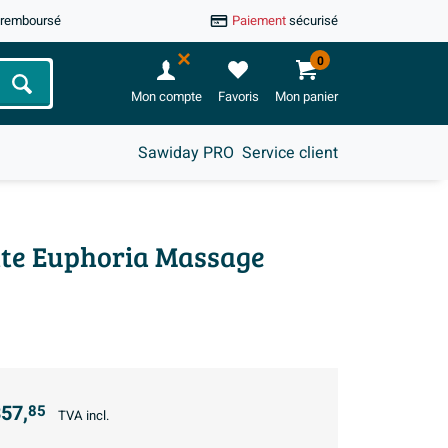
u remboursé
Paiement
sécurisé
0
Chercher
Mon compte
Favoris
Mon panier
Sawiday PRO
Service client
tte Euphoria Massage
57,
85
TVA incl.