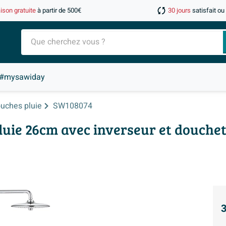
aison gratuite
à partir de 500€
30 jours
satisfait o
#mysawiday
uches pluie
SW108074
uie 26cm avec inverseur et douche
3