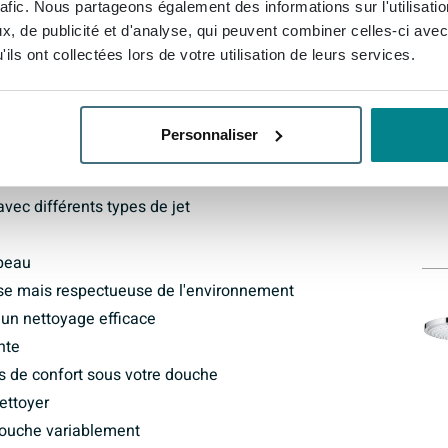
rafic. Nous partageons également des informations sur l'utilisati
compensée par de nombreux prix. La douche de tête
, de publicité et d'analyse, qui peuvent combiner celles-ci avec
utes deux de notre jet Rain, identifié lors d‘une étude
Au
ils ont collectées lors de votre utilisation de leurs services.
le plus utilisé. Les systèmes Euphoria Power&Soul®
ul® 190 qui vous offre le choix entre quatre jets
ssez le bon – qualité exceptionnelle et confort assuré
Personnaliser
ur un plaisir incomparable. Garanti.
ueuse de l'environnement
ec différents types de jet
 peau
se mais respectueuse de l'environnement
 un nettoyage efficace
nte
s de confort sous votre douche
ettoyer
douche variablement