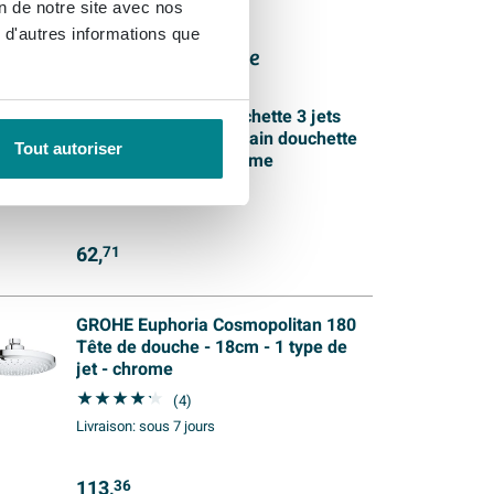
on de notre site avec nos
 d'autres informations que
tres produits de cette série
GROHE Euphoria douchette 3 jets
pluie massage smartrain douchette
Tout autoriser
d110 mm ecojoy chrome
Livraison:
1 - 2 semaines
62,
71
GROHE Euphoria Cosmopolitan 180
Tête de douche - 18cm - 1 type de
jet - chrome
(4)
Livraison:
sous 7 jours
113,
36