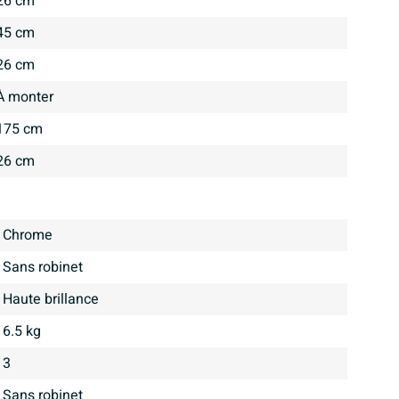
26 cm
45 cm
26 cm
À monter
175 cm
26 cm
Chrome
Sans robinet
haute brillance
6.5 kg
3
Sans robinet