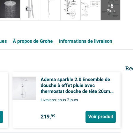
+6
Plus
ques
À propos de Grohe
Informations de livraison
Re
Adema sparkle 2.0 Ensemble de
douche à effet pluie avec
thermostat douche de tête 20cm
douchette à main 3 positions
Livraison:
sous 7 jours
chrome
219,
t
Voir produit
99