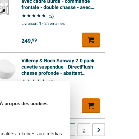
avec cadre Burda - commande
frontale - double chasse - avec
tapis isolant Burda
(2)
Livraison:
1 - 2 semaines
249,
99
Villeroy & Boch Subway 2.0 pack
cuvette suspendue - DirectFlush -
chasse profonde - abattant
SlimSeat - softclose & quickrelease
(9)
- blanc
Livraison:
dans les 3 jours
À propos des cookies
418,
95
1
2
nnalités relatives aux médias