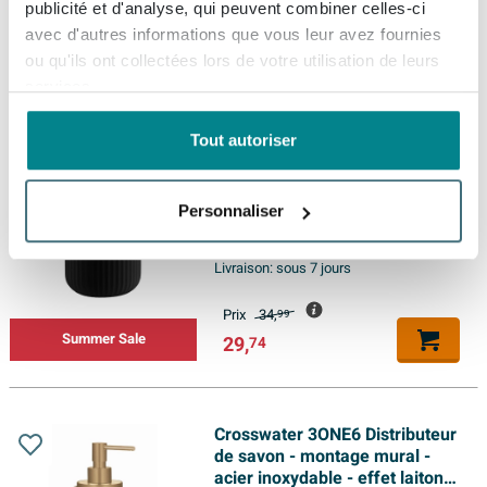
Prix
27,
publicité et d'analyse, qui peuvent combiner celles-ci
23,
79
avec d'autres informations que vous leur avez fournies
Summer Sale
ou qu'ils ont collectées lors de votre utilisation de leurs
services.
Smedbo Beslagsboden
Tout autoriser
Distributeur de savon -
indépendant - Mat noir
Personnaliser
Livraison:
sous 7 jours
Prix
34,
99
Summer Sale
29,
74
Crosswater 3ONE6 Distributeur
de savon - montage mural -
acier inoxydable - effet laiton