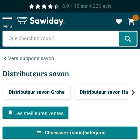
8.9
/ 10
sur
4.226
avis
0
Menu
Cher
Vers
supports savon
Distributeurs savon
Distributeur savon Grohe
Distributeur savon Haceka
Les meilleures ventes
Choisissez (sous)catégorie