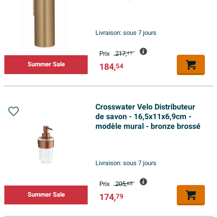
brossé
Livraison:
sous 7 jours
Prix
217,
11
Summer Sale
184,
54
Crosswater Velo Distributeur
de savon - 16,5x11x6,9cm -
modèle mural - bronze brossé
Livraison:
sous 7 jours
Prix
205,
63
Summer Sale
174,
79