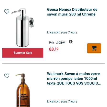
Geesa Nemox Distributeur de
savon mural 200 ml Chromé
Livraison:
sous 7 jours
Prix
103,
99
88,
39
Summer Sale
Wellmark Savon à mains verre
marron pompe laiton 1000ml
texte QUE TOUS VOS SOUCIS
SOIENT DES BULLES Étiquette
noire
Livraison:
sous 7 jours