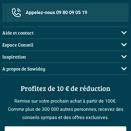
Appelez-nous 09 80 09 05 19
Aide et contact
FAQ
Espace Conseil
Commander
Demandez votre devis
Inspiration
Payer
Planificateur 3D
Salles de bains complètes
A propos de Sawiday
Livraison / retrait
Les bons tuyaux
Inspiration toilettes
Qui sommes-nous ?
Annulation & Retour
Espace bricolage
Moodboards
Profitez de 10 € de réduction
Postes vacants
Garantie & réclamations
Bienvenue chez...
> Espace Conseil
Sawiday PRO
Politique d’avis
Remise sur votre prochain achat à partir de 100€.
Magazine
Fevad
Comme plus de 300 000 autres personnes, recevez des
> Service client
#Mysawiday
Ils parlent de nous
conseils sympas et des offres exclusives.
Mentions légales
> Inspiration salle de bains