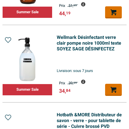
Prix
51,
99
Summer Sale
44,
19
Wellmark Désinfectant verre
clair pompe noire 1000ml texte
SOYEZ SAGE DÉSINFECTEZ
Livraison:
sous 7 jours
Prix
39,
99
Summer Sale
34,
84
Hotbath &MORE Distributeur de
savon - verre - pour tablette de
série - Cuivre brossé PVD