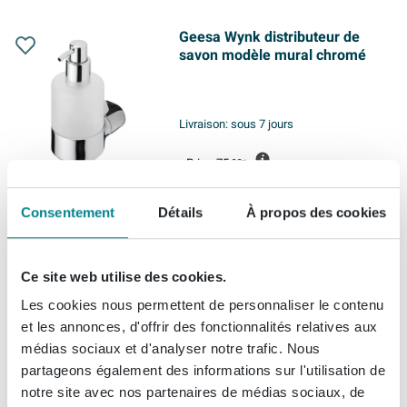
Geesa Wynk distributeur de
savon modèle mural chromé
Livraison:
sous 7 jours
Prix
75,
99
64,
59
Summer Sale
Consentement
Détails
À propos des cookies
Ce site web utilise des cookies.
Emco pompe doseuse
plastique chrome
Les cookies nous permettent de personnaliser le contenu
et les annonces, d'offrir des fonctionnalités relatives aux
médias sociaux et d'analyser notre trafic. Nous
Livraison:
sous 7 jours
partageons également des informations sur l'utilisation de
notre site avec nos partenaires de médias sociaux, de
99