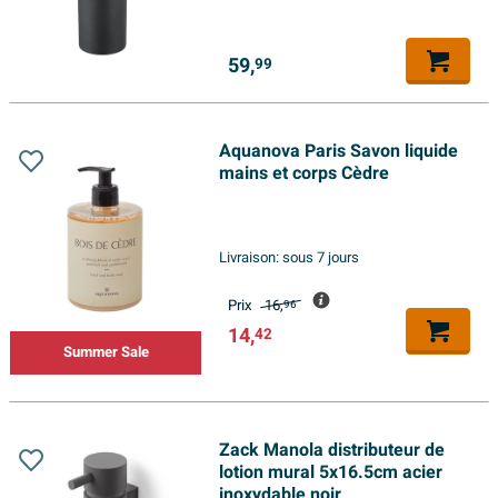
59,
99
Aquanova Paris Savon liquide
mains et corps Cèdre
Livraison:
sous 7 jours
Prix
16,
96
14,
42
Summer Sale
Zack Manola distributeur de
lotion mural 5x16.5cm acier
inoxydable noir