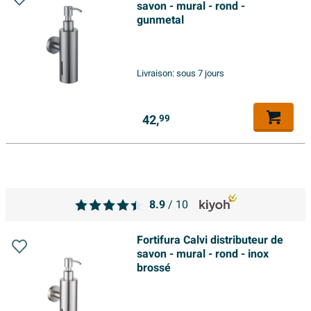
savon - mural - rond -
gunmetal
Livraison:
sous 7 jours
42,
99
8.9
/ 10
Fortifura Calvi distributeur de
savon - mural - rond - inox
brossé