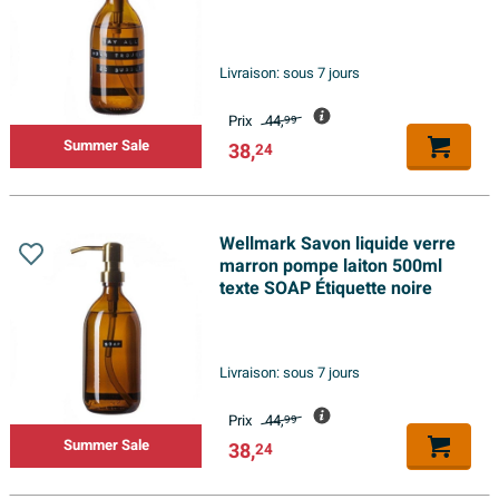
SOIENT DES BULLES Étiquette
noire
Livraison:
sous 7 jours
Prix
44,
99
Summer Sale
38,
24
Wellmark Savon liquide verre
marron pompe laiton 500ml
texte SOAP Étiquette noire
Livraison:
sous 7 jours
Prix
44,
99
Summer Sale
38,
24