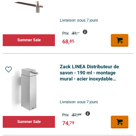
Livraison:
sous 7 jours
Prix
81,
-
Summer Sale
68,
85
Zack LINEA Distributeur de
savon - 190 ml - montage
mural - acier inoxydable
brossé mat
Livraison:
sous 7 jours
Prix
87,
99
Summer Sale
74,
79