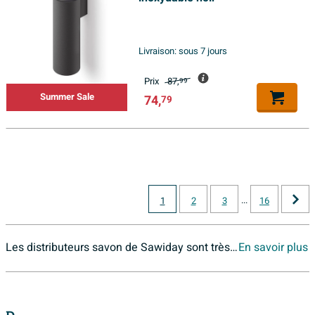
Livraison:
sous 7 jours
Prix
87,
99
Summer Sale
74,
79
...
1
2
3
16
Les distributeurs savon de Sawiday sont très divers.
En savoir plus
Il y a de