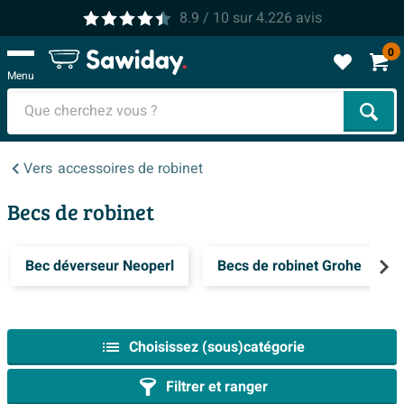
8.9
/ 10
sur
4.226
avis
0
Menu
Cher
Vers
accessoires de robinet
Becs de robinet
Bec déverseur Neoperl
Becs de robinet Grohe
Choisissez (sous)catégorie
Filtrer et ranger