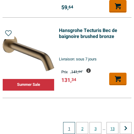
59,
64
Hansgrohe Tecturis Bec de
baignoire brushed bronze
Livraison:
sous 7 jours
Prix
141,
04
131,
34
Summer Sale
...
1
2
3
13