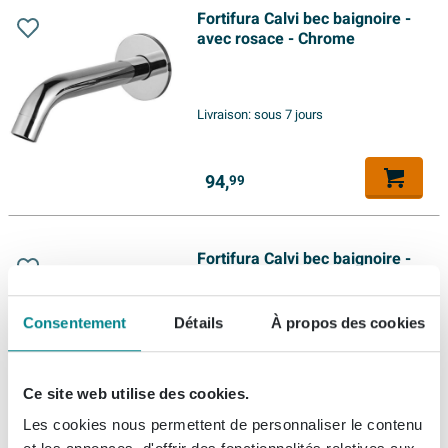
Fortifura Calvi bec baignoire -
avec rosace - Chrome
Livraison:
sous 7 jours
94,
99
Fortifura Calvi bec baignoire -
avec rosace - Inox brossé PVD
Consentement
Détails
À propos des cookies
Livraison:
sous 7 jours
Ce site web utilise des cookies.
109,
99
Les cookies nous permettent de personnaliser le contenu