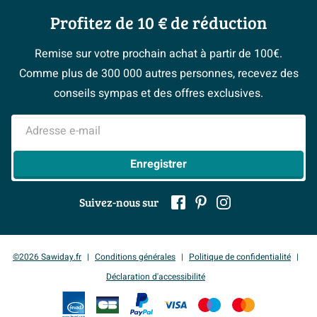
Qui sommes-nous ?
Annulation & Retour
Espace bricolage
Moodboards
Profitez de 10 € de réduction
Postes vacants
Garantie & réclamations
Bienvenue chez...
> Espace Conseil
Sawiday PRO
Politique d’avis
Remise sur votre prochain achat à partir de 100€.
Magazine
Fevad
Comme plus de 300 000 autres personnes, recevez des
> Service client
#Mysawiday
Ils parlent de nous
conseils sympas et des offres exclusives.
Mentions légales
> Inspiration salle de bains
Adresse e-mail
Enregistrer
Suivez-nous sur
©2026 Sawiday.fr
Conditions générales
Politique de confidentialité
Déclaration d'accessibilité