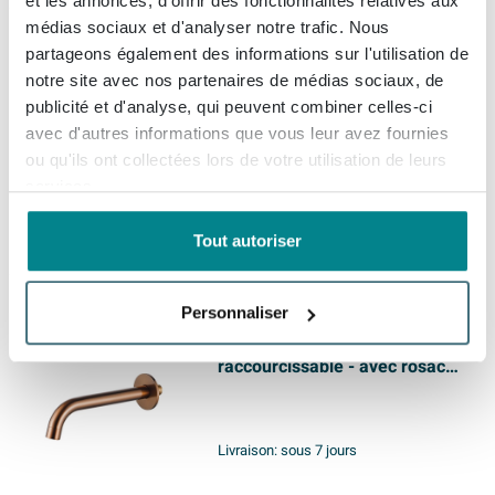
et les annonces, d'offrir des fonctionnalités relatives aux
médias sociaux et d'analyser notre trafic. Nous
Fortifura Calvi bec baignoire -
partageons également des informations sur l'utilisation de
avec rosace - noir mat
notre site avec nos partenaires de médias sociaux, de
publicité et d'analyse, qui peuvent combiner celles-ci
avec d'autres informations que vous leur avez fournies
ou qu'ils ont collectées lors de votre utilisation de leurs
Livraison:
sous 7 jours
services.
94,
99
Tout autoriser
Personnaliser
Fortifura Calvi bec - bec de
baignoire - G1/2 -
raccourcissable - avec rosace -
Cuivre brossé PVD (Cuivre)
Livraison:
sous 7 jours