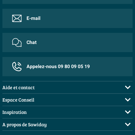
E-mail
Chat
Appelez-nous 09 80 09 05 19
Aide et contact
FAQ
Espace Conseil
Commander
Demandez votre devis
Inspiration
Payer
Planificateur 3D
Salles de bains complètes
A propos de Sawiday
Livraison / retrait
Les bons tuyaux
Inspiration toilettes