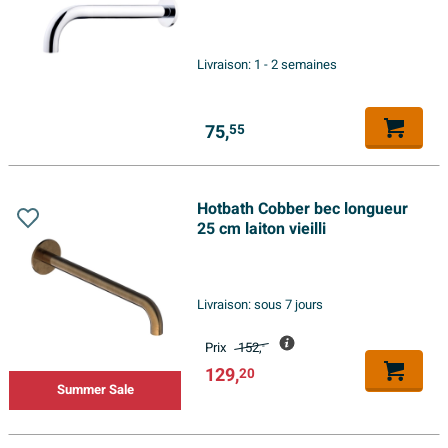
Livraison:
1 - 2 semaines
75,
55
Hotbath Cobber bec longueur
25 cm laiton vieilli
Livraison:
sous 7 jours
Prix
152,
-
129,
20
Summer Sale