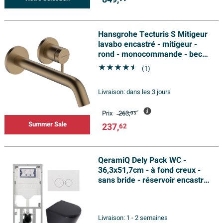
Hansgrohe Tecturis S Mitigeur
lavabo encastré - mitigeur -
rond - monocommande - bec
22.5 cm - bronze brossé
(1)
Livraison:
dans les 3 jours
Prix
263,
05
Summer Sale
237,
62
QeramiQ Dely Pack WC -
36,3x51,7cm - à fond creux -
sans bride - réservoir encastré
Geberit UP320 - abattant WC
softclose 35 mm - plaque de
déclenchement blanche
Livraison:
1 - 2 semaines
brillante - boutons ronds - noir