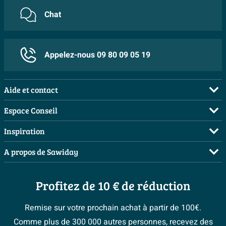
Chat
Appelez-nous 09 80 09 05 19
Aide et contact
FAQ
Espace Conseil
Commander
Demandez votre devis
Inspiration
Payer
Planificateur 3D
Salles de bains complètes
A propos de Sawiday
Livraison / retrait
Les bons tuyaux
Inspiration toilettes
Qui sommes-nous ?
Annulation & Retour
Espace bricolage
Moodboards
Profitez de 10 € de réduction
Postes vacants
Garantie & réclamations
Bienvenue chez...
> Espace Conseil
Sawiday PRO
Politique d’avis
Remise sur votre prochain achat à partir de 100€.
Magazine
Fevad
Comme plus de 300 000 autres personnes, recevez des