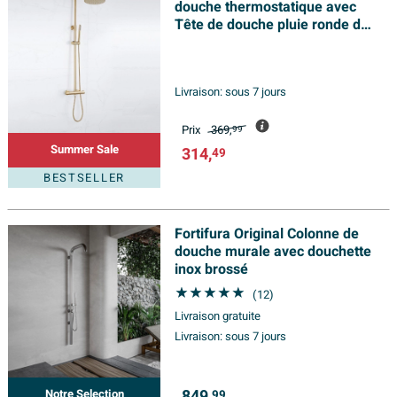
douche thermostatique avec
Tête de douche pluie ronde de
25 cm et douchette à main, en
laiton brossé PVD
Livraison:
sous 7 jours
Prix
369,
99
Summer Sale
314,
49
BESTSELLER
Fortifura Original Colonne de
douche murale avec douchette
inox brossé
(12)
Livraison gratuite
Livraison:
sous 7 jours
849,
Notre Selection
99