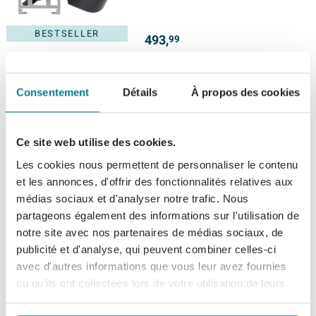
mat
BESTSELLER
493,
99
Rosani ONE Sèche serviette
Consentement
Détails
À propos des cookies
électrique - hauteur 170cm -
30Watt - inox 316 - Cuivre
(1)
Ce site web utilise des cookies.
Livraison:
1 - 2 semaines
Les cookies nous permettent de personnaliser le contenu
et les annonces, d'offrir des fonctionnalités relatives aux
médias sociaux et d'analyser notre trafic. Nous
329,
Notre Selection
99
partageons également des informations sur l'utilisation de
notre site avec nos partenaires de médias sociaux, de
publicité et d'analyse, qui peuvent combiner celles-ci
avec d'autres informations que vous leur avez fournies
ou qu'ils ont collectées lors de votre utilisation de leurs
services.
Bienvenue chez...