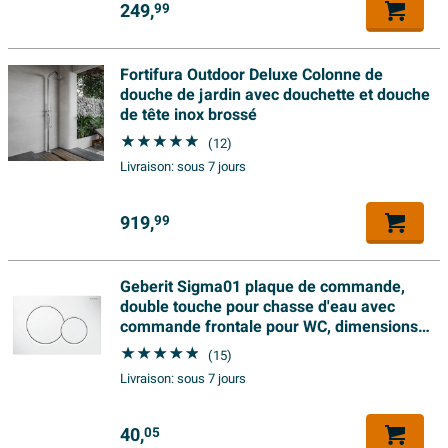
249,
99
Fortifura Outdoor Deluxe Colonne de
douche de jardin avec douchette et douche
de tête inox brossé
(12)
Livraison:
sous 7 jours
919,
99
Geberit Sigma01 plaque de commande,
double touche pour chasse d'eau avec
commande frontale pour WC, dimensions
24,6 x 16,4 cm, blanc brillant
(15)
Livraison:
sous 7 jours
40,
05