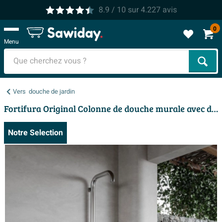
8.9
/ 10
sur
4.227
avis
0
Menu
Cher
Vers
douche de jardin
Fortifura Original Colonne de douche murale avec douchette inox brossé
Notre Selection