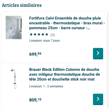
Articles similaires
Fortifura Calvi Ensemble de douche pluie
encastrable - thermostatique - bras mural -
pommeau 25cm - barre curseur -
douchette stick - flexible lisse - Inox brossé
(1)
Livraison:
sous 7 jours
699,
99
Brauer Black Edition Colonne de douche
avec mitigeur thermostatique douche de
tête 20cm et douchette stick noir mat
Livraison:
1 - 2 semaines
809,
10