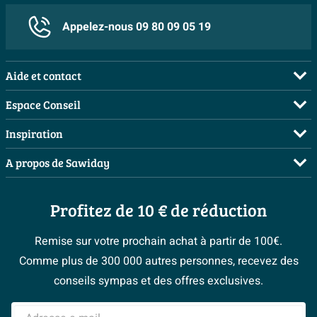
Appelez-nous 09 80 09 05 19
Aide et contact
FAQ
Espace Conseil
Commander
Demandez votre devis
Inspiration
Payer
Planificateur 3D
Salles de bains complètes
A propos de Sawiday
Livraison / retrait
Les bons tuyaux
Inspiration toilettes
Qui sommes-nous ?
Annulation & Retour
Espace bricolage
Moodboards
Profitez de 10 € de réduction
Postes vacants
Garantie & réclamations
Bienvenue chez...
> Espace Conseil
Sawiday PRO
Politique d’avis
Remise sur votre prochain achat à partir de 100€.
Magazine
Fevad
Comme plus de 300 000 autres personnes, recevez des
> Service client
#Mysawiday
Ils parlent de nous
conseils sympas et des offres exclusives.
Mentions légales
> Inspiration salle de bains
Adresse e-mail