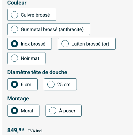
Couleur
Cuivre brossé
Gunmetal brossé (anthracite)
Inox brossé
Laiton brossé (or)
Noir mat
Diamètre tête de douche
6 cm
25 cm
Montage
Mural
À poser
849,
99
TVA incl.