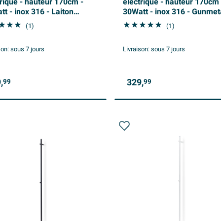
trique - hauteur 170cm -
électrique - hauteur 170cm 
t - inox 316 - Laiton
30Watt - inox 316 - Gunmet
sé
(1)
(1)
son:
sous 7 jours
Livraison:
sous 7 jours
,
329,
99
99