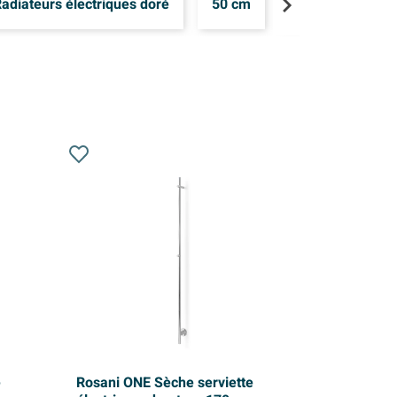
adiateurs électriques doré
50 cm
60 cm
12
e
Rosani ONE Sèche serviette