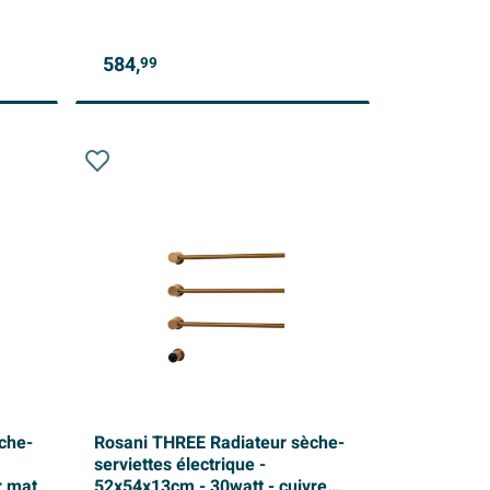
584,
99
che-
Rosani THREE Radiateur sèche-
serviettes électrique -
r mat
52x54x13cm - 30watt - cuivre