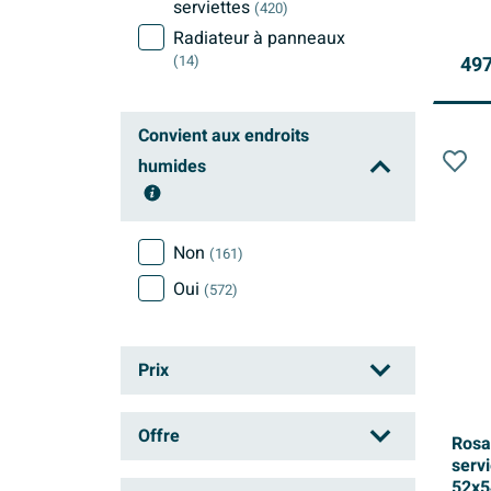
serviettes
(420)
Radiateur à panneaux
497
(14)
Convient aux endroits
humides
Non
(161)
Oui
(572)
Prix
à
Offre
Rosa
servi
52x5