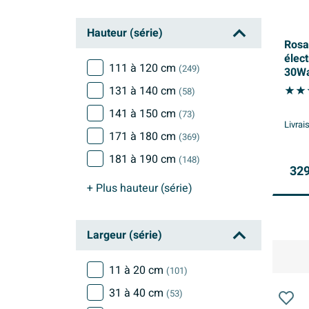
Hauteur (série)
Rosa
élec
111 à 120 cm
(249)
30Wa
131 à 140 cm
(58)
141 à 150 cm
(73)
Livrai
171 à 180 cm
(369)
181 à 190 cm
(148)
329
+ Plus
hauteur (série)
Largeur (série)
11 à 20 cm
(101)
31 à 40 cm
(53)