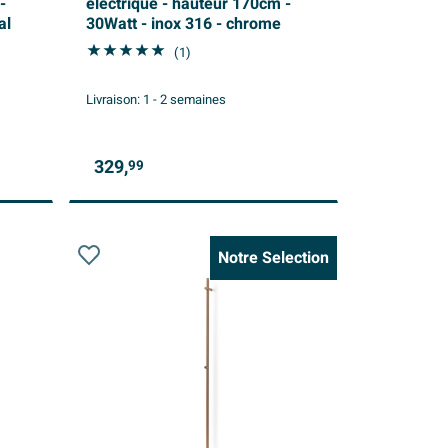
-
électrique - hauteur 170cm -
al
30Watt - inox 316 - chrome
(1)
Livraison:
1 - 2 semaines
329,
99
Notre Selection