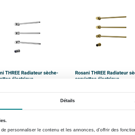
ni THREE Radiateur sèche-
Rosani THREE Radiateur sè
ettes électrique -
serviettes électrique -
4x13cm - 30watt - chrome
52x54x13cm - 30watt - lait
brossé
Détails
son:
1 - 2 semaines
Livraison:
1 - 2 semaines
ies.
,
378,
99
99
e personnaliser le contenu et les annonces, d'offrir des fonctio