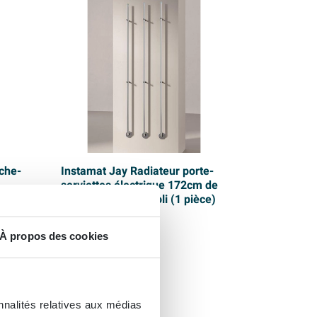
che-
Instamat Jay Radiateur porte-
serviettes électrique 172cm de
on
haut 29Watt inox poli (1 pièce)
À propos des cookies
Livraison gratuite
Livraison:
1 - 2 semaines
584,
99
nnalités relatives aux médias