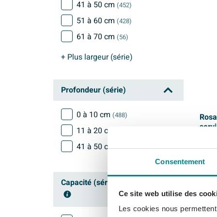
41 à 50 cm
(452)
51 à 60 cm
(428)
61 à 70 cm
(56)
+ Plus
largeur (série)
Profondeur (série)
0 à 10 cm
(488)
Rosa
servi
11 à 20 cm
(15)
52x5
41 à 50 cm
(1)
Consentement
Livrai
Capacité (série)
Ce site web utilise des cook
378
Les cookies nous permettent d