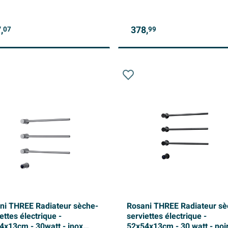
,
378,
07
99
ni THREE Radiateur sèche-
Rosani THREE Radiateur sè
ettes électrique -
serviettes électrique -
4x13cm - 30watt - inox
52x54x13cm - 30 watt - noi