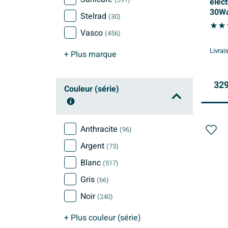
(391)
élec
30Wat
Stelrad
(30)
bros
Vasco
(456)
Livrai
+ Plus
marque
329
Couleur (série)
Anthracite
(96)
Argent
(73)
Blanc
(517)
Gris
(66)
Noir
(240)
+ Plus
couleur (série)