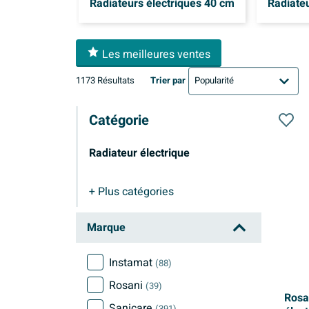
Radiateurs électriques 40 cm
Radiateu
Les meilleures ventes
1173 Résultats
Trier par
Catégorie
Radiateur électrique
+ Plus
catégories
Radiateur électrique
Marque
Instamat
(88)
Rosani
(39)
Rosa
Sanicare