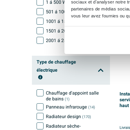
1 á 500 Watt
sociaux et d'analyser notre t
(138)
partenaires de médias sociaux
501 á 1000 Watt
(673)
vous leur avez fournies ou qu'
1001 á 1500 Watt
(192)
1501 á 2000 Watt
(33)
2001 á 2500 Watt
(28)
Type de chauffage
électrique
Chauffage d'appoint salle
Inst
de bains
serv
(1)
haut
Panneau infrarouge
(14)
Radiateur design
(170)
Radiateur sèche-
Livrai