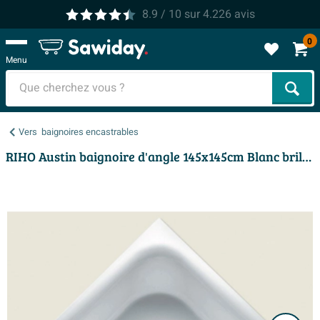
8.9
/ 10
sur
4.226
avis
0
Menu
Cher
Vers
baignoires encastrables
RIHO Austin baignoire d'angle 145x145cm Blanc brillant