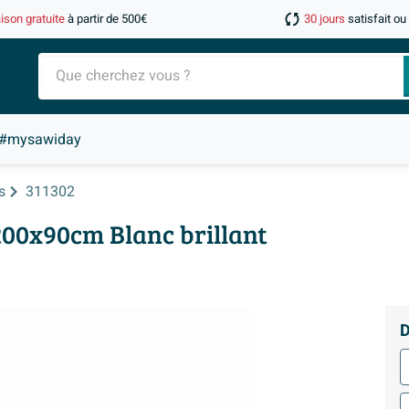
aison gratuite
à partir de 500€
30 jours
satisfait o
#mysawiday
s
311302
200x90cm Blanc brillant
D