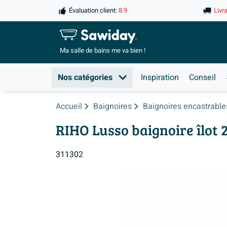
Évaluation client:
8.9
Livr
Ma salle de
bains me va bien !
Nos catégories
Inspiration
Conseil
Accueil
Baignoires
Baignoires encastrable
RIHO Lusso baignoire îlot 
311302