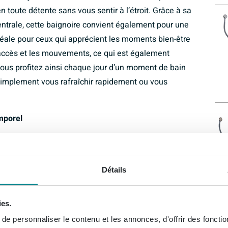
 toute détente sans vous sentir à l’étroit. Grâce à sa
entrale, cette baignoire convient également pour une
idéale pour ceux qui apprécient les moments bien-être
l’accès et les mouvements, ce qui est également
Vous profitez ainsi chaque jour d’un moment de bain
simplement vous rafraîchir rapidement ou vous
emporel
 blanc brillant confèrent une apparence calme et
salles de bains modernes et minimalistes, tout en se
s classique. Comme il s’agit d’une baignoire
Détails
entièrement selon vos goûts avec du carrelage, de la
 de manière épurée. Vous créez ainsi un look uniforme
ies.
brillante reflète subtilement la lumière, ce qui donne
e personnaliser le contenu et les annonces, d'offrir des fonctio
lumineux. Cette baignoire est donc particulièrement