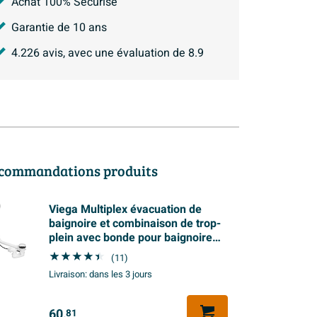
Achat 100% Sécurisé
Garantie de 10 ans
4.226
avis, avec une évaluation de
8.9
commandations produits
Viega Multiplex évacuation de
baignoire et combinaison de trop-
plein avec bonde pour baignoire
spéciale chrome
(11)
Livraison:
dans les 3 jours
60,
81