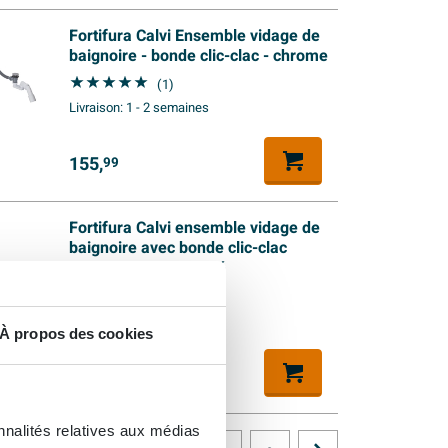
Fortifura Calvi Ensemble vidage de
baignoire - bonde clic-clac - chrome
(1)
Livraison:
1 - 2 semaines
155,
99
Fortifura Calvi ensemble vidage de
baignoire avec bonde clic-clac
Gunmetal PVD brossé
(1)
Livraison:
1 - 2 semaines
À propos des cookies
159,
99
nnalités relatives aux médias