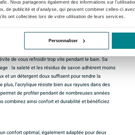
rafic. Nous partageons également des informations sur l'utilisati
s une salle de bains spacieuse ou comme point
, de publicité et d'analyse, qui peuvent combiner celles-ci avec
ils ont collectées lors de votre utilisation de leurs services.
Personnaliser
de haute qualité, un matériau léger mais étonnamment
rellement chaud au toucher, ce qui permet à l’eau de
ite de vous refroidir trop vite pendant le bain. Sa
yage : la saleté et les résidus de savon adhèrent moins
x et un détergent doux suffisent pour rendre la
 plus, l’acrylique résiste bien aux rayures dans des
us permet de profiter pendant de nombreuses années
s combinez ainsi confort et durabilité et bénéficiez
un confort optimal, également adaptée pour deux