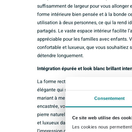
suffisamment de largeur pour vous allonger en
forme intérieure bien pensée et à la bonde c
utilisation à deux personnes, ce qui la rend 
partagés. Le vaste espace intérieur facilite 
appréciable pour les familles avec enfants. 
confortable et luxueux, que vous souhaitiez 
détendre longuement.
Intégration épurée et look blanc brillant int
La forme rectangulaire et la surface lisse en
élégante qui s’intègre parfaitement dans les 
mariant à merveille avec un aménagement plu
Consentement
encastrée, vous pouvez concevoir le tablier 
pierre naturelle ou une cloison avant peinte
Ce site web utilise des cook
et luxueux dans votre espace bain. La couche 
Les cookies nous permettent d
l’impression d’un espace plus grand et plus 