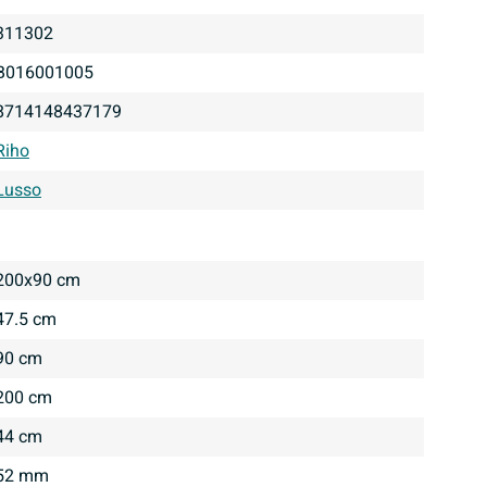
311302
B016001005
8714148437179
Riho
Lusso
200x90 cm
47.5 cm
90 cm
200 cm
44 cm
52 mm