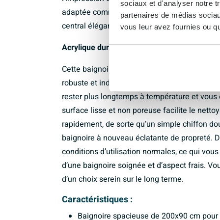
sociaux et d'analyser notre t
adaptée comme élément accroche-regard dan
partenaires de médias sociaux
central élégant sous un toit en pente.
vous leur avez fournies ou qu'
Acrylique durable et entretien facile
Cette baignoire est fabriquée en acrylique 
robuste et indéformable. L’acrylique est natu
rester plus longtemps à température et vous év
surface lisse et non poreuse facilite le netto
rapidement, de sorte qu’un simple chiffon dou
baignoire à nouveau éclatante de propreté. De
conditions d’utilisation normales, ce qui vo
d’une baignoire soignée et d’aspect frais. Vou
d’un choix serein sur le long terme.
Caractéristiques :
Baignoire spacieuse de 200x90 cm pour 