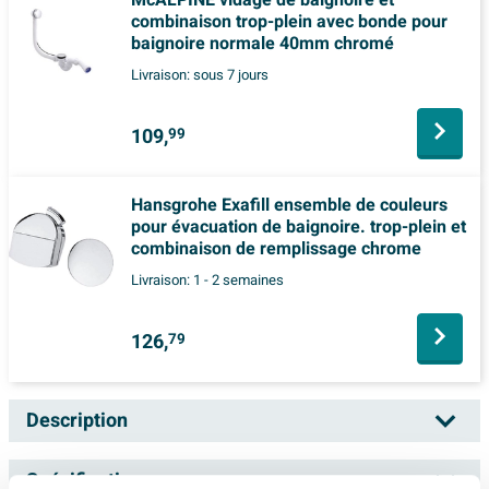
combinaison trop-plein avec bonde pour
baignoire normale 40mm chromé
Livraison:
sous 7 jours
109,
99
Hansgrohe Exafill ensemble de couleurs
pour évacuation de baignoire. trop-plein et
combinaison de remplissage chrome
Livraison:
1 - 2 semaines
126,
79
Description
Hansgrohe Exafill S élément de finition S -
Spécifications