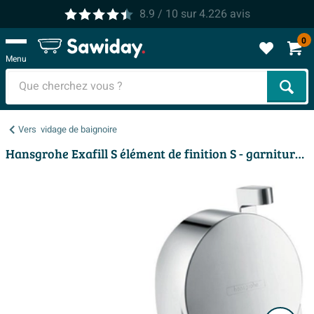
8.9
/ 10
sur
4.226
avis
0
Menu
Cher
Vers
vidage de baignoire
Hansgrohe Exafill S élément de finition S - garniture de remplissage de baignoire, trop-plein et vidage - chrome