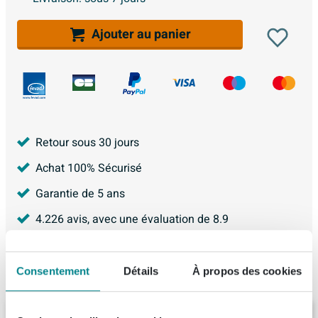
Ajouter au panier
Retour sous 30 jours
Achat 100% Sécurisé
Garantie de 5 ans
4.226
avis, avec une évaluation de
8.9
Consentement
Détails
À propos des cookies
Produit de remplacement
Viega Multiplex Bouton rotatif pour vidage