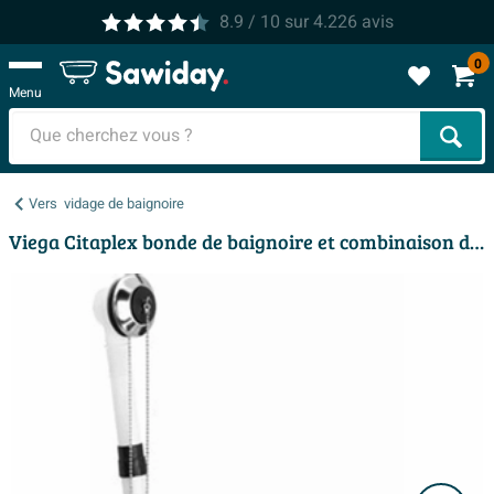
8.9
/ 10
sur
4.226
avis
0
Menu
Cher
Vers
vidage de baignoire
Viega Citaplex bonde de baignoire et combinaison de trop-plein avec bouchon et chaîne 40mm