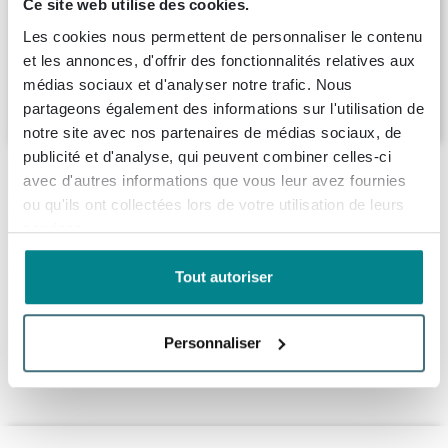
Ce site web utilise des cookies.
de bain Chromé
Les cookies nous permettent de personnaliser le contenu
Livraison:
sous 7 jours
et les annonces, d'offrir des fonctionnalités relatives aux
médias sociaux et d'analyser notre trafic. Nous
19,
85
partageons également des informations sur l'utilisation de
notre site avec nos partenaires de médias sociaux, de
publicité et d'analyse, qui peuvent combiner celles-ci
Description
avec d'autres informations que vous leur avez fournies
ou qu'ils ont collectées lors de votre utilisation de leurs
Viega Citaplex bonde de baignoire et
Spécifications
services.
combinaison de trop-plein avec bouchon et
chaîne 40mm
Tout autoriser
À propos de Viega
Numéro d'article
0500315
La Viega Citaplex bonde de baignoire et combinaison
Numéro de fournisseur
109240
Informations de commande et de livraison
Personnaliser
de trop-plein avec bouchon et chaîne 40mm est une
EAN
4015211109240
solution pratique et fiable pour votre baignoire. Cette
Livraison
Marque
Viega
Leader mondial actuel du marché de la technique
bonde de baignoire et combinaison de trop-plein assure
d'installation, Viega propose une gamme étendue de
Série
Citaplex
une évacuation sécurisée de l’eau et empêche votre
Dans votre panier, vous pouvez voir la date de livraison