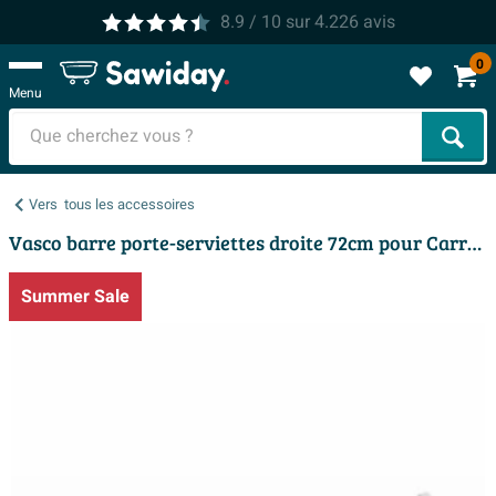
8.9
/ 10
sur
4.226
avis
0
Menu
Cher
Vers
tous les accessoires
Vasco barre porte-serviettes droite 72cm pour Carre Bad et Carre Plan chromé
Summer Sale