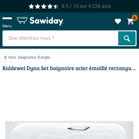
8.9
/ 10
sur
4.226
avis
0
Menu
Cher
Vers
baignoires d’angle
Kaldewei Dyna Set baignoire acier émaillé rectangulaire 170x75x43cm blanc