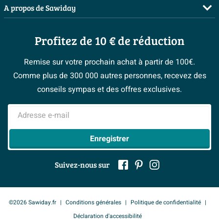
Planificateur 3D
Garantie
5 ans
Salles de bains complètes
A propos de Sawiday
Livraison / retrait
Les bons tuyaux
Inspiration toilettes
Qui sommes-nous ?
Annulation & Retour
Espace bricolage
Moodboards
Profitez de 10 € de réduction
Postes vacants
Garantie & réclamations
Bienvenue chez...
> Espace Conseil
Sawiday PRO
Politique d’avis
Remise sur votre prochain achat à partir de 100€.
Magazine
Fevad
Comme plus de 300 000 autres personnes, recevez des
> Service client
#Mysawiday
Ils parlent de nous
conseils sympas et des offres exclusives.
Mentions légales
> Inspiration salle de bains
Adresse e-mail
Enregistrer
Suivez-nous sur
©2026 Sawiday.fr
Conditions générales
Politique de confidentialité
Déclaration d'accessibilité