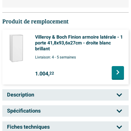
Produit de remplacement
Villeroy & Boch Finion armoire latérale - 1
porte 41,8x93,6x27cm - droite blanc
brillant
Livraison:
4 - 5 semaines
1.004,
22
Description
Villeroy & Boch recrée une ambiance du début du 20e
Spécifications
siècle avec l’armoire latérale sur pied Hommage. Ce
meuble de salle de bains séduit par son élégante
Fiches techniques
Numéro d'article
0107204