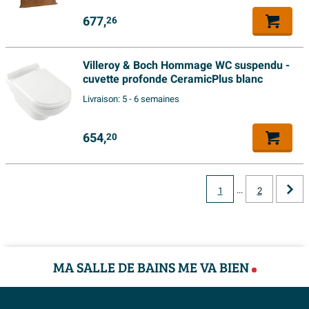
Poids
38.8 kg
677,
26
Nombre de portes charnières
1
gauche
Villeroy & Boch Hommage WC suspendu -
Nombre de portes charnières
cuvette profonde CeramicPlus blanc
0
droite
Livraison:
5 - 6 semaines
Nombre de compartiments
0
654,
20
ouverts
Hauteur du meuble
Armoire basse
Profondeur meuble
Peu profond
...
1
2
Nombre de portes
0
basculantes
A combiner avec
V&B Hommage
MA SALLE DE BAINS ME VA BIEN
Caractéristiques