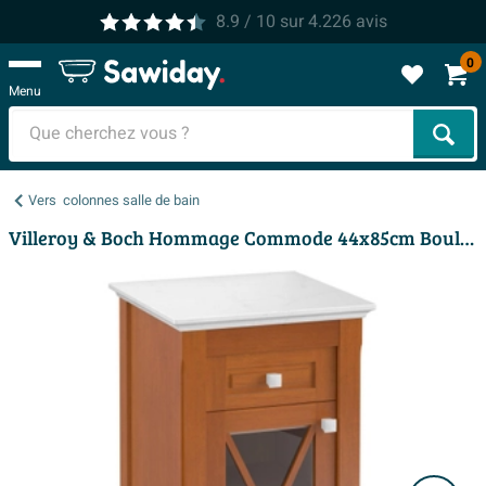
8.9
/ 10
sur
4.226
avis
0
Menu
Cher
Vers
colonnes salle de bain
Villeroy & Boch Hommage Commode 44x85cm Bouleau/Marbre poignée gauche Blanc