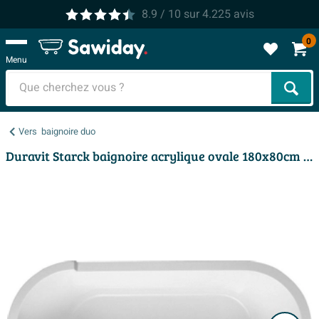
8.9
/ 10
sur
4.225
avis
0
Menu
Cher
Vers
baignoire duo
Duravit Starck baignoire acrylique ovale 180x80cm avec panneau avec pieds blanc