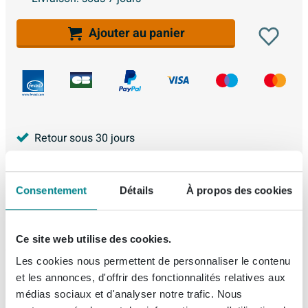
Ajouter au panier
Retour sous 30 jours
Achat 100% Sécurisé
2 ans de garantie
Consentement
Détails
À propos des cookies
4.225
avis, avec une évaluation de
8.9
Ce site web utilise des cookies.
Les cookies nous permettent de personnaliser le contenu
et les annonces, d'offrir des fonctionnalités relatives aux
Description
médias sociaux et d'analyser notre trafic. Nous