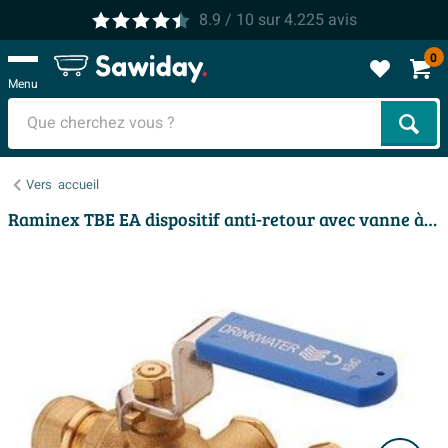
8.9
/ 10
sur
4.225
avis
0
Menu
Cher
Vers
accueil
Raminex TBE EA dispositif anti-retour avec vanne à boisseau sphérique et purgeur 15 mm à compression