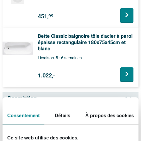
451,
99
Bette Classic baignoire tôle d'acier à paroi
épaisse rectangulaire 180x75x45cm et
blanc
Livraison:
5 - 6 semaines
1.022,
-
Description
Bette La Bette baignoire acier plat
Spécifications
Consentement
Détails
À propos des cookies
rectangulaire 118x73x38cm blanc
Fiches techniques
Numéro d'article
0340909
Vous recherchez une baignoire compacte dans laquelle
Ce site web utilise des cookies.