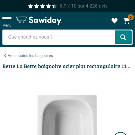
8.9
/ 10
sur
4.226
avis
0
Menu
Cher
Vers
toutes les baignoires
Bette La Bette baignoire acier plat rectangulaire 118x73x38cm blanc