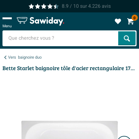
8.9
/ 10
sur
4.226
avis
0
Menu
Cher
Vers
baignoire duo
Bette Starlet baignoire tôle d'acier rectangulaire 170x75x42cm blanc