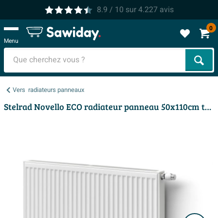
8.9
/ 10
sur
4.227
avis
0
Menu
Cher
Vers
radiateurs panneaux
Stelrad Novello ECO radiateur panneau 50x110cm type 22 1541watt 4 raccordements Acier Blanc brillant