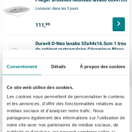
Livraison:
dans les 3 jours
111,
99
Duravit D-Neo lavabo 55x44x16.5cm 1 trou
de robinet rectangulaire Céramique Blanc
Livraison:
4 - 5 semaines
Consentement
Détails
À propos des cookies
184,
81
Ce site web utilise des cookies.
Description
Les cookies nous permettent de personnaliser le contenu
et les annonces, d'offrir des fonctionnalités relatives aux
Duravit D Code Vital lavabo 60x55cm avec
Spécifications
médias sociaux et d'analyser notre trafic. Nous
trou de robinet sans trop-plein blanc
partageons également des informations sur l'utilisation de
notre site avec nos partenaires de médias sociaux, de
À propos de Duravit
Numéro d'article
0295861
Avec ce lavabo intemporel, vous optez pour une
publicité et d'analyse, qui peuvent combiner celles-ci