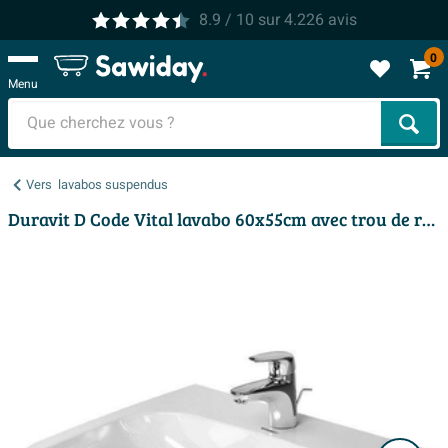
8.9
/ 10
sur
4.226
avis
0
Menu
Cher
Vers
lavabos suspendus
Duravit D Code Vital lavabo 60x55cm avec trou de robinet sans trop-plein blanc