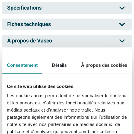
Vasco design jeu de vannes gauche 1/2
Spécifications
chrome
Fiches techniques
Numéro d'article
7244506
Avec ce jeu de vannes haute qualité, vous offrez à votre
Numéro de fournisseur
118210100000099
radiateur design non seulement une finition épurée,
À propos de Vasco
Dessin d'installation
mais aussi une fonctionnalité intelligente. Grâce au
EAN
5413754019344
raccord coudé vers le mur, les tuyaux et les
Marque
Vasco
Informations de commande et de livraison
raccordements paraissent discrètement dissimulés,
Consentement
Détails
À propos des cookies
idéal si vous recherchez un look ordonné et moderne
Données techniques
Livraison
Vasco est l'un des principaux fournisseurs de radiateurs
dans la salle de bains ou le séjour. Grâce à la finition
Recommandations produits
Dimensions
1/2 cm
en Europe. Design intemporel et toujours élégant, le
Dans votre panier, vous pouvez voir la date de livraison
chromée, cet ensemble s’adapte sans effort aussi bien
Ce site web utilise des cookies.
radiateur Vasco est un réel ajout à votre intérieur. Vasco
Mesure filetage (pouce)
1/2 inch
prévue du total de la commande. Vous pouvez choisir
aux radiateurs design modernes qu’aux modèles plus
Les cookies nous permettent de personnaliser le contenu
Vasco Design tête thermostatique de
développe tous ses produits dans un souci de durabilité
un jour de livraison qui vous convient.
classiques, et forme une belle combinaison avec les
filetage extérieur - gaz
radiateur d'angle chromé
et les annonces, d'offrir des fonctionnalités relatives aux
Connexion
: ce n'est pas pour rien que Vasco est certifié ISO. Le
autres éléments sanitaires et accessoires de couleur
- cylindrique - bspp
médias sociaux et d'analyser notre trafic. Nous
(1)
radiateur design Vasco est fonctionnel à tous égards,
partageons également des informations sur l'utilisation de
chrome. Cela rend l’ensemble particulièrement adapté
Il est toujours possible que le produit que vous avez
Livraison:
sous 7 jours
Données d'article
sans chichis et aussi sobre que possible. Il n'est donc
notre site avec nos partenaires de médias sociaux, de
si vous accordez de l’importance à un style cohérent et
commandé ne répond pas à vos demandes. Sawiday
publicité et d'analyse, qui peuvent combiner celles-ci
pas surprenant que les radiateurs design Vasco aient