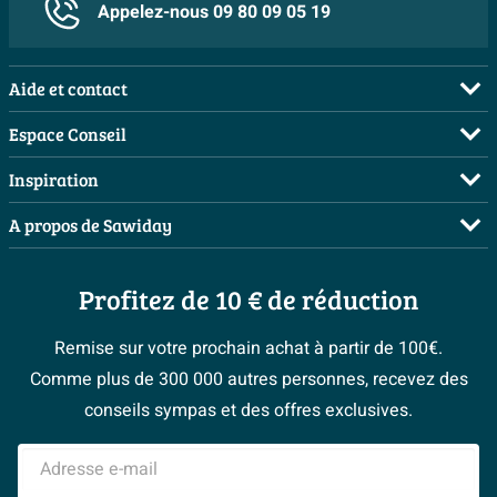
Appelez-nous 09 80 09 05 19
ensemble un choix sûr mais élégant si vous souhaitez
profiter longtemps de votre intérieur. De plus, une
finition chromée lisse est facile à nettoyer : un chiffon
Aide et contact
doux suffit généralement pour enlever taches et
FAQ
Espace Conseil
poussière. Ainsi, la finition de votre radiateur reste
Commander
Demandez votre devis
soignée, même en cas d’utilisation quotidienne
Inspiration
Payer
intensive.
Planificateur 3D
Salles de bains complètes
A propos de Sawiday
Livraison / retrait
Les bons tuyaux
Caractéristiques :
Inspiration toilettes
Qui sommes-nous ?
Annulation & Retour
Espace bricolage
Jeu de vannes design avec raccord coudé vers le
Moodboards
Profitez de 10 € de réduction
Postes vacants
Garantie & réclamations
mur pour une installation soignée et compacte
Bienvenue chez...
> Espace Conseil
Sawiday PRO
Politique d’avis
Remise sur votre prochain achat à partir de 100€.
Adapté à un raccordement côté gauche, idéal pour
Magazine
Fevad
Comme plus de 300 000 autres personnes, recevez des
les radiateurs avec raccordement à gauche
> Service client
#Mysawiday
Ils parlent de nous
conseils sympas et des offres exclusives.
Équipé d’un bouton thermostatique pour un réglage
Mentions légales
de température précis et convivial
> Inspiration salle de bains
Adresse e-mail
Conçu pour une utilisation dans un système bitube