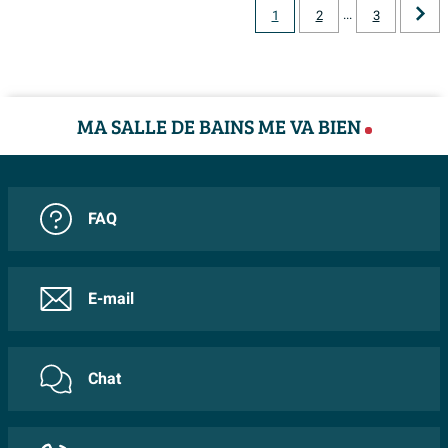
fonctionner correctement. Si votre installation est un
...
1
2
3
système monotube, cet ensemble ne convient pas et il
est préférable de choisir un autre type de vanne, afin
d’être sûr que votre système de chauffage continue à
MA SALLE DE BAINS ME VA BIEN
fonctionner de manière optimale.
Finition chromée intemporelle pour tous les styles
d’intérieur
FAQ
La couleur chrome brillante s’harmonise parfaitement
avec les robinets, ensembles de douche et accessoires
les plus utilisés, ce qui vous permet de créer facilement
E-mail
un bel ensemble dans votre salle de bains ou votre
séjour. Le chrome est non seulement intemporel, mais
Chat
aussi facile à combiner avec une grande variété de
couleurs et de matériaux, de la céramique blanche aux
accents noirs ou au mobilier en bois. Cela fait de cet