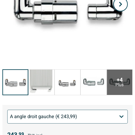
+4
Plus
243,
99