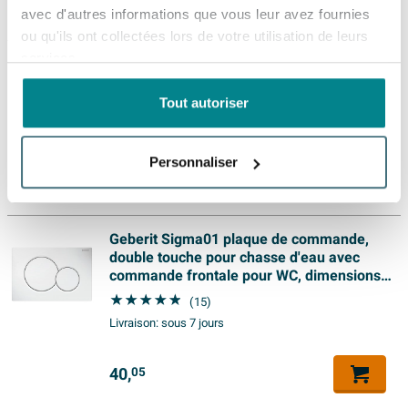
apaisant dans votre intérieur. Le bouton thermostatique
Couleur
157,
Chrome
vous offre le service d’échanger un article non utilisé
99
avec d'autres informations que vous leur avez fournies
déjà remporté de nombreux prix à maintes reprises.
intégré vous aide en outre à adapter avec précision le
endéans les 30 jours s'il est gardé dans l’emballage
Finition couleur
haute brillance
ou qu'ils ont collectées lors de votre utilisation de leurs
Vasco fait partie du Groupe Vasco, un groupe qui
confort de la pièce à vos souhaits, qu’il s’agisse d’un
d’origine. Vous ne payez pas de frais de retour si vous
services.
Saniclass Siphon - tube mural - rosace - 1
Protection de surface
Chromé
propose une large gamme de solutions dans le
usage quotidien dans la salle de bains, d’une
retournez votre produit dans un de nos showrooms.
1/4" - blanc
domaine du chauffage et de la ventilation. Le siège du
Modèle
Autre
Tout autoriser
température agréable dans le salon ou d’une chaleur
Vous serez remboursé dans 15 jours après la date de
(4)
groupe Vasco est établi à Dilsen, en Belgique.
bien réglable dans un bureau ou une chambre d’amis.
Livraison:
sous 7 jours
retour.
Caractéristiques
Garantie de Vasco
Personnaliser
Raccord coudé épuré pour une installation soignée
Avec tête thermostatique
14,
99
Oui
Stylé, efficace et écologique, le radiateur design Vasco
reglable
Ce jeu de vannes est conçu pour un raccord coudé vers
chauffe votre maison pendant des années ! La plupart
le mur, afin que les tuyaux soient dissimulés de la
Geberit Sigma01 plaque de commande,
Plus d'informations
des radiateurs design Vasco sont garantis dix ans. Les
double touche pour chasse d'eau avec
manière la plus discrète possible. Cela n’est pas
commande frontale pour WC, dimensions
Garantie
10 ans
produits Vasco vous garantissent donc des années de
seulement agréable pour les yeux, mais aussi pratique
24,6 x 16,4 cm, blanc brillant
(15)
plaisir !
pour le nettoyage autour du radiateur. Surtout dans une
Autres spécifications
Livraison:
sous 7 jours
salle de bains ou un séjour où le radiateur est bien en
Matériel boîtier
laiton
vue, vous ne voulez pas de tuyauteries désordonnées ni
40,
05
Mesure de la tête
de couleurs et de formes différentes mélangées. Avec
Hex-22