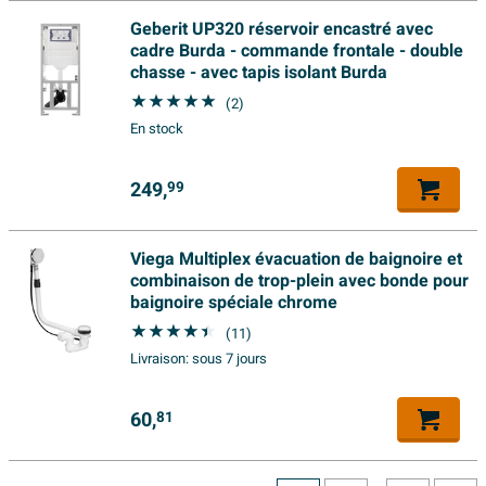
thermostatique reglable
cet ensemble, vous créez une apparence uniforme et
Geberit UP320 réservoir encastré avec
apaisante et vous veillez à ce que le radiateur s’accorde
Approprié pour système à
cadre Burda - commande frontale - double
Oui
parfaitement avec le reste de l’intérieur. Le raccord 1/2
chasse - avec tapis isolant Burda
deux tubes
se raccorde aux radiateurs et installations courants, ce
(2)
Avec jeu de compression
Non
qui rend le montage plus clair pour l’installateur.
En stock
Préparé thermostatiquement
Oui
Chauffage confortable avec bouton thermostatique
249,
99
Raccordement d'eau
filext-gas-cylindr-bspp-
Le bouton thermostatique fourni permet d’ajuster
facilement et précisément la température de la pièce. Il
Viega Multiplex évacuation de baignoire et
combinaison de trop-plein avec bonde pour
vous suffit de tourner sur la position souhaitée et le
baignoire spéciale chrome
système fait le reste, sans que vous ayez à intervenir en
(11)
permanence sur la chaudière. Cela offre plus de confort
Livraison:
sous 7 jours
au quotidien et peut aider à éviter une consommation
d’énergie inutile. Il est important de savoir que cet
60,
81
ensemble est prévu pour un système bitube et que la
tête thermostatique doit être montée sur le retour pour