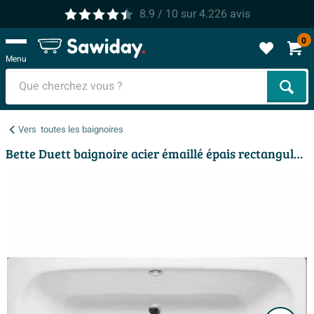
8.9
/ 10
sur
4.226
avis
0
Menu
Cher
Vers
toutes les baignoires
Bette Duett baignoire acier émaillé épais rectangulaire 170x80x42cm encastrée pergamon