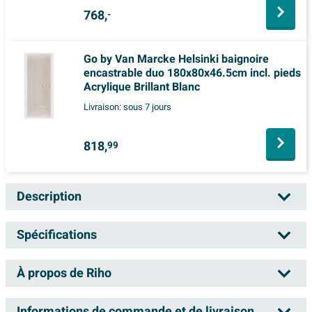
768,
-
Go by Van Marcke Helsinki baignoire
encastrable duo 180x80x46.5cm incl. pieds
Acrylique Brillant Blanc
Livraison:
sous 7 jours
818,
99
Description
RIHO Lusso Plus baignoire 170 × 80 cm blanc
Spécifications
brillant
À propos de Riho
Numéro d'article
SW16942
Vous recherchez une baignoire confortable qui donne
Numéro de fournisseur
B006001005
une sensation d’espace sans prendre trop de place
Informations de commande et de livraison