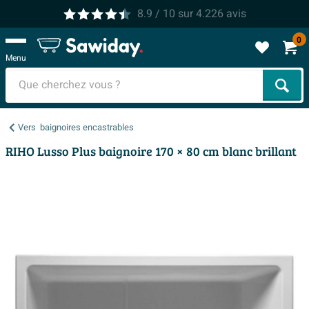
8.9
/ 10
sur
4.226
avis
0
Menu
Cher
Vers
baignoires encastrables
RIHO Lusso Plus baignoire 170 × 80 cm blanc brillant