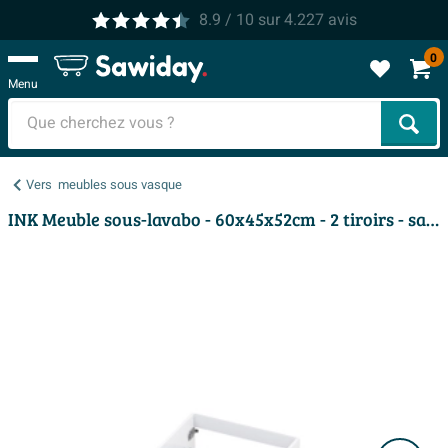
8.9
/ 10
sur
4.227
avis
0
Menu
Cher
Vers
meubles sous vasque
INK Meuble sous-lavabo - 60x45x52cm - 2 tiroirs - sans poignées - laqué MDF - blanc haute brillance