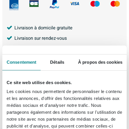
Livraison à domicile gratuite
Livraison sur rendez-vous
Achat 100% Sécurisé
Garantie de 5 ans
Consentement
Détails
À propos des cookies
Garantie Meilleur Prix
4.227
avis, avec une évaluation de
8.9
Ce site web utilise des cookies.
Les cookies nous permettent de personnaliser le contenu
et les annonces, d'offrir des fonctionnalités relatives aux
médias sociaux et d'analyser notre trafic. Nous
Description
partageons également des informations sur l'utilisation de
notre site avec nos partenaires de médias sociaux, de
INK Meuble sous-lavabo - 60x45x52cm - 2
Spécifications
publicité et d'analyse, qui peuvent combiner celles-ci