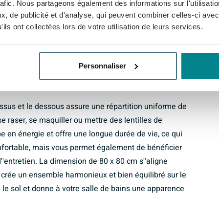
rafic. Nous partageons également des informations sur l'utilisati
. Le lavabo intégré avec un trou de robinet et trop-
, de publicité et d'analyse, qui peuvent combiner celles-ci avec
idien pratique : suffisamment d''espace pour vous
ils ont collectées lors de votre utilisation de leurs services.
dis que l''eau éclaboussée se nettoie facilement grâce
 fourni, vous disposez en outre immédiatement d''un
Personnaliser
une lumière fonctionnelle
essus et le dessous assure une répartition uniforme de
se raser, se maquiller ou mettre des lentilles de
e en énergie et offre une longue durée de vie, ce qui
fortable, mais vous permet également de bénéficier
'entretien. La dimension de 80 x 80 cm s''aligne
i crée un ensemble harmonieux et bien équilibré sur le
e le sol et donne à votre salle de bains une apparence