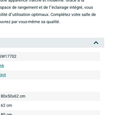
une apparence fraîche et moderne. Grâce à la
space de rangement et de l''éclairage intégré, vous
cilité d''utilisation optimaux. Complétez votre salle de
ouvrez par vous-même sa qualité.
SW17702
Ink
Unit
80x50x62 cm
62 cm
80 cm