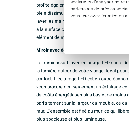
sociaux et d'analyser notre t
profite également à la durée de vie du meuble
partenaires de médias sociaux
plein dissimulé est conçu pour un usage quot
vous leur avez fournies ou qu'
laver les mains ou nettoyer votre visage, tan
à la surface céramique lisse. Avec le siphon
élément de montage important.
Miroir avec éclairage LED économique pour 
Le miroir assorti avec éclairage LED sur le d
la lumière autour de votre visage. Idéal pour 
contact. L''éclairage LED est en outre économ
vous procure non seulement un éclairage con
de coûts énergétiques plus bas et de moins d'
parfaitement sur la largeur du meuble, ce qu
mur. L''ensemble est fixé au mur, ce qui libèr
plus spacieuse et plus lumineuse.