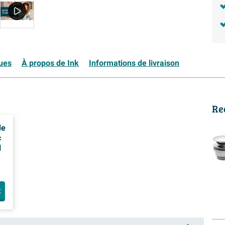
ques
À propos de Ink
Informations de livraison
Re
de
c
l
t