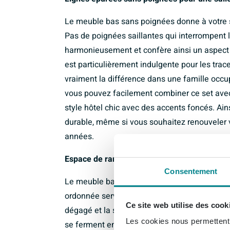
Le meuble bas sans poignées donne à votre 
Pas de poignées saillantes qui interrompent l
harmonieusement et confère ainsi un aspect l
est particulièrement indulgente pour les trace
vraiment la différence dans une famille occu
vous pouvez facilement combiner ce set avec d
style hôtel chic avec des accents foncés. Ain
durable, même si vous souhaitez renouveler 
années.
Espace de rangement pratique et usage quot
Consentement
Le meuble bas dispose de deux grands tiroir
ordonnée serviettes, produits de soin et produi
Ce site web utilise des cook
dégagé et la salle de bains paraît toujours bi
Les cookies nous permettent d
se ferment en douceur et sans bruit, ce qui 