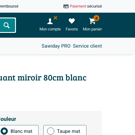
u remboursé
Paiement
sécurisé
0
Chercher
Mon compte
Favoris
Mon panier
Sawiday PRO
Service client
luant miroir 80cm blanc
ouleur
Blanc mat
Taupe mat