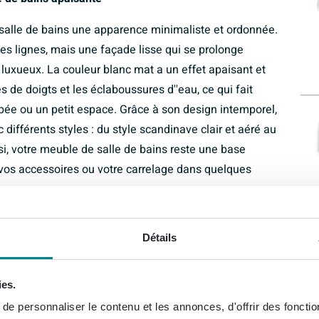
salle de bains une apparence minimaliste et ordonnée.
es lignes, mais une façade lisse qui se prolonge
uxueux. La couleur blanc mat a un effet apaisant et
s de doigts et les éclaboussures d''eau, ce qui fait
pée ou un petit espace. Grâce à son design intemporel,
ifférents styles : du style scandinave clair et aéré au
si, votre meuble de salle de bains reste une base
vos accessoires ou votre carrelage dans quelques
idien fonctionnel
Détails
s dans lesquels vous pouvez ranger de manière
ts d''entretien. De cette façon, le plan de toilette reste
ies.
en rangée. La fonction softclose garantit que les tiroirs
e personnaliser le contenu et les annonces, d'offrir des fonctio
est non seulement agréable en termes de confort, mais