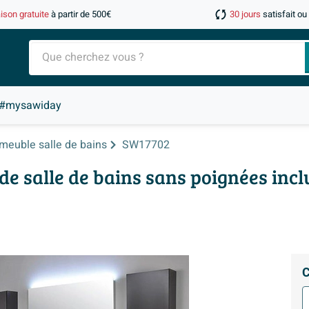
aison gratuite
à partir de 500€
30 jours
satisfait o
#mysawiday
meuble salle de bains
SW17702
e salle de bains sans poignées inc
C