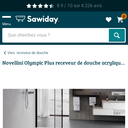
8.9
/ 10
sur
4.226
avis
0
Menu
Cher
Vers
receveur de douche
Novellini Olympic Plus receveur de douche acrylique rectangulaire 140x90x12.5cm incl. pieds et siphon blanc mat