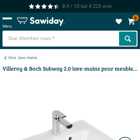
8.9
/ 10
sur
4.225
avis
0
Menu
Cher
Vers
lave-mains
Villeroy & Boch Subway 2.0 lave-mains pour meuble 45x37cm - avec trou de robinet avec trop-plein ceramic+ blanc