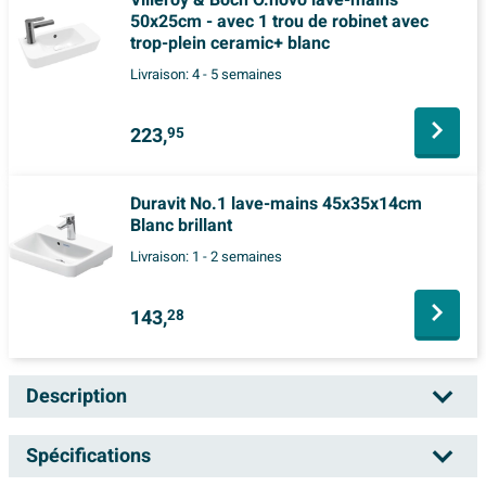
50x25cm - avec 1 trou de robinet avec
trop-plein ceramic+ blanc
Livraison:
4 - 5 semaines
223,
95
Duravit No.1 lave-mains 45x35x14cm
Blanc brillant
Livraison:
1 - 2 semaines
143,
28
Description
Villeroy & Boch Subway 2.0 lave-mains pour
Spécifications
meuble 45x37cm - avec trou de robinet avec