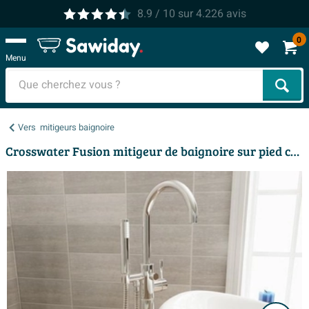
8.9
/ 10
sur
4.226
avis
0
Menu
Cher
Vers
mitigeurs baignoire
Crosswater Fusion mitigeur de baignoire sur pied chrome