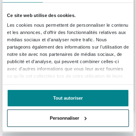
Ink meuble 2 tiroirs sans poignée laqué
45gr a symétrique 120x65x45cm mat
Ce site web utilise des cookies.
taupe
Les cookies nous permettent de personnaliser le contenu
Livraison:
1 - 2 semaines
et les annonces, d'offrir des fonctionnalités relatives aux
médias sociaux et d'analyser notre trafic. Nous
1.476,
36
partageons également des informations sur l'utilisation de
notre site avec nos partenaires de médias sociaux, de
Saniclass Prime Balance Meuble sous
publicité et d'analyse, qui peuvent combiner celles-ci
lavabo - 120x55x44.9cm - 4 tiroirs -
avec d'autres informations que vous leur avez fournies
Poignée intégrée - MDF - bleu marine mat
ou qu'ils ont collectées lors de votre utilisation de leurs
Livraison:
1 - 2 semaines
services.
Tout autoriser
1.035,
-
Personnaliser
Description