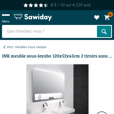
8.9
/ 10
sur
4.225
avis
0
Menu
Cher
Vers
meubles sous vasque
INK meuble sous-lavabo 120x52x45cm 2 tiroirs sans poignée laqué