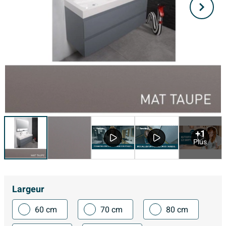
+1
Plus
Largeur
60 cm
70 cm
80 cm