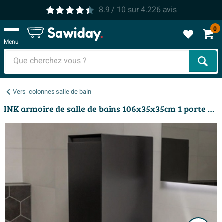
8.9
/ 10
sur
4.226
avis
0
Menu
Cher
Vers
colonnes salle de bain
INK armoire de salle de bains 106x35x35cm 1 porte ouvrant à gauche/droite sans poignée laqué Anthracite mat