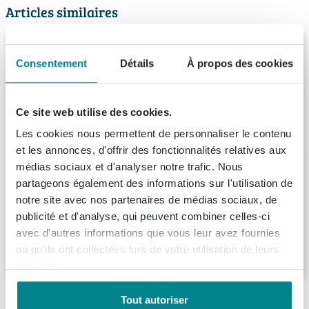
Articles similaires
Saniclass Prime Balance Armoire Haute -
120x34.5x26.9cm - 1 porte - mat
Consentement
Détails
À propos des cookies
anthracite - MDF
Livraison:
1 - 2 semaines
Ce site web utilise des cookies.
656,
Les cookies nous permettent de personnaliser le contenu
99
et les annonces, d'offrir des fonctionnalités relatives aux
médias sociaux et d'analyser notre trafic. Nous
Ink armoire de salle de bains 35x35cm 1
partageons également des informations sur l'utilisation de
porte tournant à droite et sans poignée
notre site avec nos partenaires de médias sociaux, de
Livraison:
1 - 2 semaines
publicité et d'analyse, qui peuvent combiner celles-ci
avec d'autres informations que vous leur avez fournies
703,
ou qu'ils ont collectées lors de votre utilisation de leurs
08
services.
Description
Tout autoriser