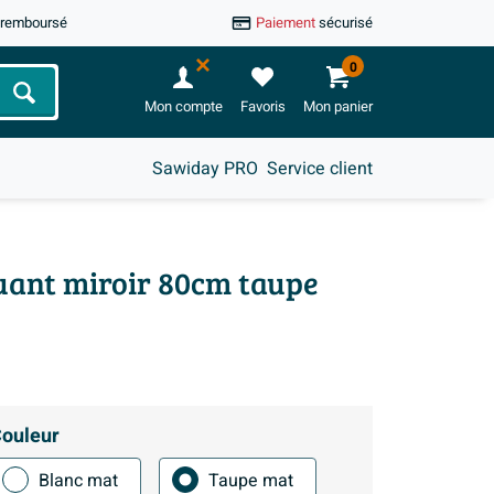
u remboursé
Paiement
sécurisé
0
Chercher
Mon compte
Favoris
Mon panier
Sawiday PRO
Service client
luant miroir 80cm taupe
ouleur
Blanc mat
Taupe mat