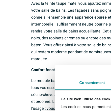
Avec la teinte taupe mate, vous ajoutez imm
votre salle de bains. Les façades sans poigné
donne à l’ensemble une apparence épurée et 
intemporelle : suffisamment neutre pour ne 
rendre votre salle de bains accueillante. C
noirs, des robinets chromés ou encore des ma
béton. Vous offrez ainsi à votre salle de ba
qui restera moderne pendant de nombreuses a
marquée.
Confort fonctionnel avec beaucoup d’espac
Le meuble bas offre, avec ses deux tiroirs
Consentement
tous vos essentiels quotidiens de salle de ba
sèche-cheveux : chaque chose trouve sa place
Ce site web utilise des cook
et ordonné. La finition sans poignées n’est p
Les cookies nous permettent d
l’usage ; vous ouvrez les tiroirs facilement e