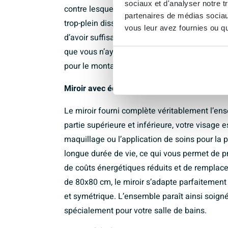
sociaux et d'analyser notre t
contre lesquelles vous pourriez vous cogner. 
partenaires de médias sociaux
trop-plein dissimulé est bien large, ce qui v
vous leur avez fournies ou qu'
d’avoir suffisamment de place pour un distrib
que vous n’ayez plus à chercher le bon racco
pour le montage.
Miroir avec éclairage LED économe en énerg
Le miroir fourni complète véritablement l’ense
partie supérieure et inférieure, votre visage 
maquillage ou l’application de soins pour l
longue durée de vie, ce qui vous permet de p
de coûts énergétiques réduits et de rempla
de 80x80 cm, le miroir s’adapte parfaitemen
et symétrique. L’ensemble paraît ainsi soigné
spécialement pour votre salle de bains.