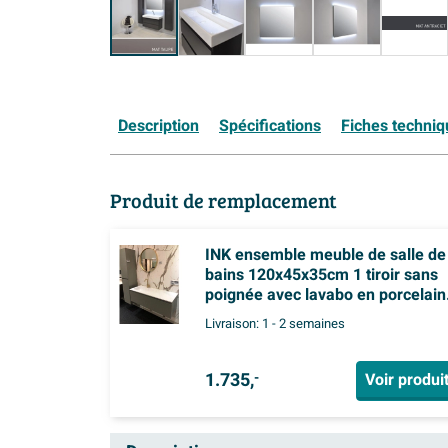
Description
Spécifications
Fiches techni
Produit de remplacement
INK ensemble meuble de salle de
bains 120x45x35cm 1 tiroir sans
poignée avec lavabo en porcelain
Aspect béton vert mat
Livraison:
1 - 2 semaines
1.735,
Voir produi
-