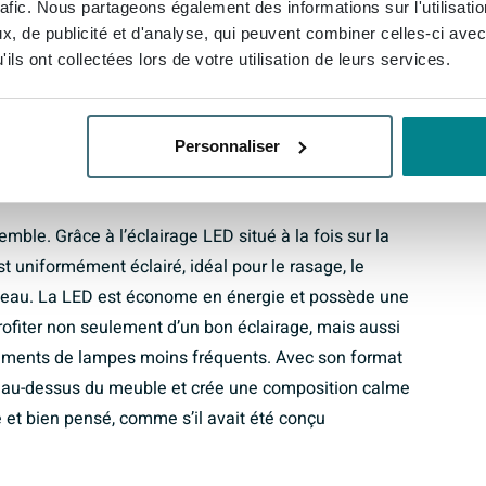
rafic. Nous partageons également des informations sur l'utilisati
Le lavabo en porcelaine avec un seul trou de robinet et
, de publicité et d'analyse, qui peuvent combiner celles-ci avec
ous permet de vous laver les mains confortablement et
ils ont collectées lors de votre utilisation de leurs services.
uteur de savon ou un gobelet. Livré avec siphon, afin
rd et puissiez vous mettre immédiatement au travail
Personnaliser
ie
mble. Grâce à l’éclairage LED situé à la fois sur la
est uniformément éclairé, idéal pour le rasage, le
a peau. La LED est économe en énergie et possède une
rofiter non seulement d’un bon éclairage, mais aussi
cements de lampes moins fréquents. Avec son format
t au-dessus du meuble et crée une composition calme
 et bien pensé, comme s’il avait été conçu