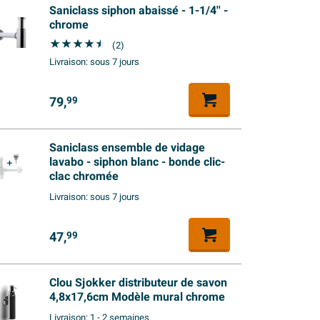
Saniclass siphon abaissé - 1-1/4'' -
chrome
(2)
Livraison:
sous 7 jours
79,
99
Saniclass ensemble de vidage
lavabo - siphon blanc - bonde clic-
clac chromée
Livraison:
sous 7 jours
47,
99
Clou Sjokker distributeur de savon
4,8x17,6cm Modèle mural chrome
Livraison:
1 - 2 semaines