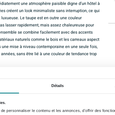
édiatement une atmosphère paisible digne d’un hôtel à
es créent un look minimaliste sans interruption, ce qui
luxueuse. Le taupe est en outre une couleur
pas lasser rapidement, mais assez chaleureuse pour
et ensemble se combine facilement avec des accents
tériaux naturels comme le bois et les carreaux aspect
ins une mise à niveau contemporaine en une seule fois,
nnées, sans être lié à une couleur de tendance trop
e de rangement
, un espace de rangement étonnamment généreux pour
Détails
ins. Pensez aux serviettes, aux produits de soin et aux
, ce qui permet de garder votre plan de lavabo propre
ies.
as seulement esthétique, elle est aussi pratique à
e personnaliser le contenu et les annonces, d'offrir des fonctio
t profitez d’une façade sobre sans poignées saillantes