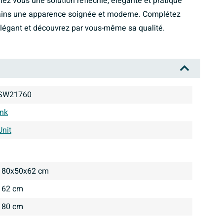
z vous une solution réfléchie, élégante et pratique
ains une apparence soignée et moderne. Complétez
 élégant et découvrez par vous-même sa qualité.
SW21760
Ink
Unit
80x50x62 cm
62 cm
80 cm