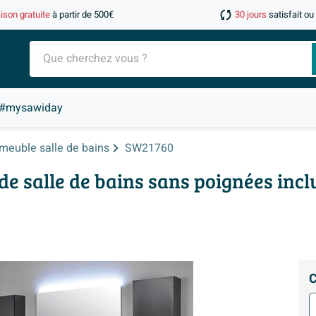
aison gratuite
à partir de 500€
30 jours
satisfait o
#mysawiday
meuble salle de bains
SW21760
e salle de bains sans poignées inc
C