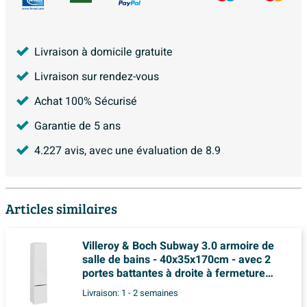
Livraison à domicile gratuite
Livraison sur rendez-vous
Achat 100% Sécurisé
Garantie de 5 ans
4.227
avis, avec une évaluation de
8.9
Articles similaires
Villeroy & Boch Subway 3.0 armoire de
salle de bains - 40x35x170cm - avec 2
portes battantes à droite à fermeture
douce montage en saillie avec poignée
Livraison:
1 - 2 semaines
Volcano Black panneau de particules