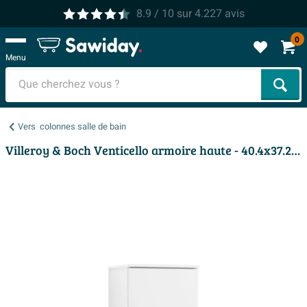
8.9
/ 10
sur
4.227
avis
0
Menu
Cher
Vers
colonnes salle de bain
Villeroy & Boch Venticello armoire haute - 40.4x37.2x154cm - porte gauche blanc mat