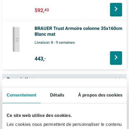
Brilliant white
592,
43
BRAUER Trust Armoire colonne 35x160cm
Blanc mat
Livraison:
8 - 9 semaines
443,
-
Description
Villeroy & Boch Venticello armoire haute -
Spécifications
Consentement
Détails
À propos des cookies
40.4x37.2x154cm - porte gauche blanc mat
Fiches techniques
Numéro d'article
GA32759
Si vous recherchez un espace de rangement
Ce site web utilise des cookies.
Numéro de fournisseur
a95101ms
supplémentaire dans la salle de bains sans faire de
Les cookies nous permettent de personnaliser le contenu
À propos de Villeroy & Boch
Mode d'emploi