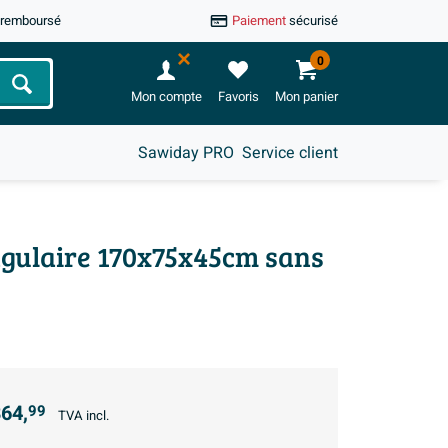
u remboursé
Paiement
sécurisé
0
Chercher
Mon compte
Favoris
Mon panier
Sawiday PRO
Service client
ngulaire 170x75x45cm sans
64,
99
TVA incl.