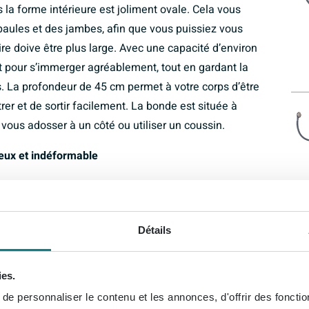
s la forme intérieure est joliment ovale. Cela vous
aules et des jambes, afin que vous puissiez vous
re doive être plus large. Avec une capacité d’environ
ant pour s’immerger agréablement, tout en gardant la
 La profondeur de 45 cm permet à votre corps d’être
rer et de sortir facilement. La bonde est située à
 vous adosser à un côté ou utiliser un coussin.
cieux et indéformable
é à paroi épaisse, un matériau réputé pour sa solidité
rend la baignoire particulièrement indéformable et
fre une grande stabilité lorsque vous y entrez. La couche
Détails
x rayures et à l’usure, très résistante aux produits de
de nombreuses années. Autre avantage : la surface est
ies.
lement donne un aspect luxueux, mais aide aussi à
e personnaliser le contenu et les annonces, d'offrir des fonctio
déal si vous recherchez une solution durable et de