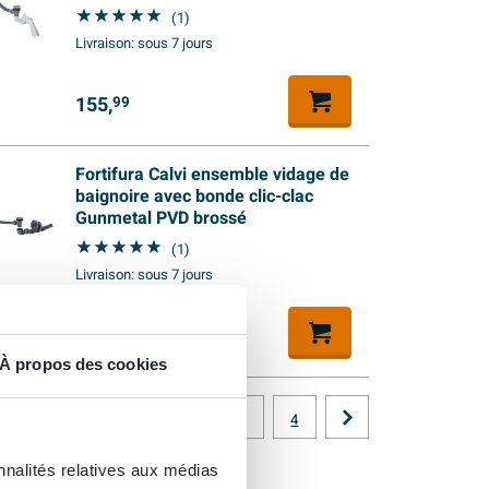
(1)
Livraison:
sous 7 jours
155,
99
Fortifura Calvi ensemble vidage de
baignoire avec bonde clic-clac
Gunmetal PVD brossé
(1)
Livraison:
sous 7 jours
159,
99
À propos des cookies
1
2
3
4
nnalités relatives aux médias