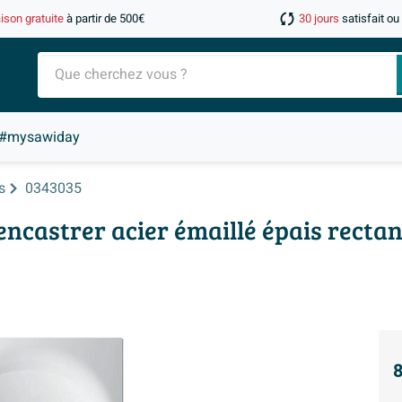
aison gratuite
à partir de 500€
30 jours
satisfait o
#mysawiday
s
0343035
encastrer acier émaillé épais recta
8