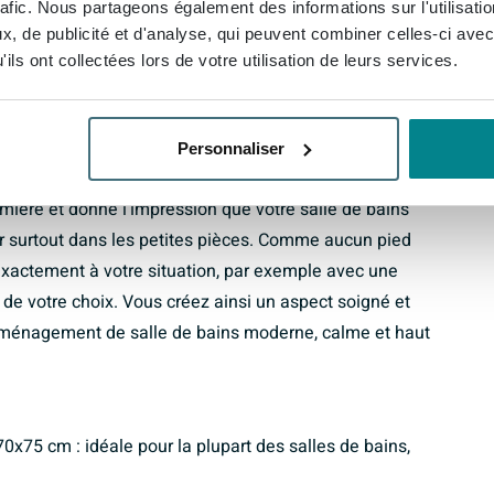
rafic. Nous partageons également des informations sur l'utilisati
tranquillité pendant de nombreuses années.
, de publicité et d'analyse, qui peuvent combiner celles-ci avec
ils ont collectées lors de votre utilisation de leurs services.
e s’intègre harmonieusement dans quasiment tous les
 (environ 20 mm) assure un raccord net avec votre
Personnaliser
e sorte que l’ensemble forme un tout visuellement
 lumière et donne l’impression que votre salle de bains
ur surtout dans les petites pièces. Comme aucun pied
 exactement à votre situation, par exemple avec une
de votre choix. Vous créez ainsi un aspect soigné et
 aménagement de salle de bains moderne, calme et haut
0x75 cm : idéale pour la plupart des salles de bains,