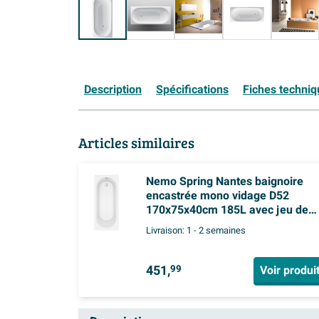
Description
Spécifications
Fiches techni
Articles similaires
Nemo Spring Nantes baignoire
encastrée mono vidage D52
170x75x40cm 185L avec jeu de
pieds acrylique blanc
Livraison:
1 - 2 semaines
451,
Voir produi
99