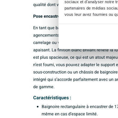
sociaux et d'analyser notre t
qualité dont vous pourrez profiter en toute 
partenaires de médias sociaux
vous leur avez fournies ou qu'
Pose encastrée épurée, style intemporel
En tant que baignoire à encastrer, ce modèl
agencements de salle de bains. Le rebord fin
carrelage ou votre habillage de baignoire, d
apaisant. La finition blanc brillant reflète la
est plus spacieuse, ce qui est un atout maje
n’est fourni, vous pouvez adapter le support
sous-construction ou un châssis de baignoire 
intégré qui s’accorde parfaitement avec un
de gamme.
Caractéristiques :
Baignoire rectangulaire à encastrer de 17
même en cas d’espace limité.