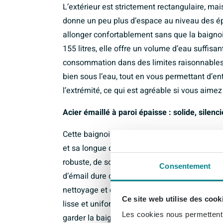
L’extérieur est strictement rectangulaire, mai
donne un peu plus d’espace au niveau des ép
allonger confortablement sans que la baignoi
155 litres, elle offre un volume d’eau suffis
consommation dans des limites raisonnables.
bien sous l’eau, tout en vous permettant d’ent
l’extrémité, ce qui est agréable si vous aimez
Acier émaillé à paroi épaisse : solide, silen
Cette baignoire est fabriquée en acier émaill
et sa longue durée de vie. Le noyau en acier 
robuste, de sorte qu’elle ne fléchit pas et of
Consentement
d’émail dure comme du verre est résistante au
nettoyage et conserve sa brillance pendant 
Ce site web utilise des cook
lisse et uniforme au toucher, ce qui non seu
Les cookies nous permettent d
garder la baignoire hygiéniquement propre. I