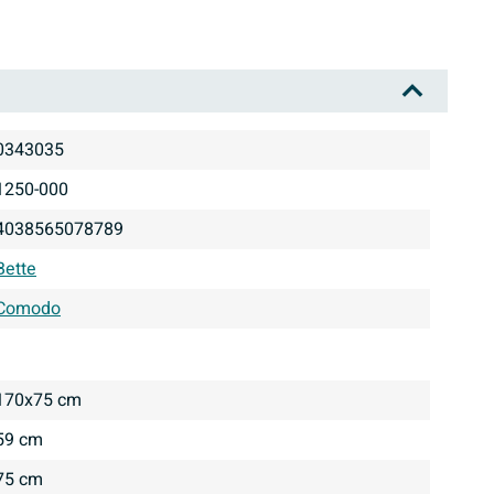
0343035
1250-000
4038565078789
Bette
Comodo
170x75 cm
59 cm
75 cm