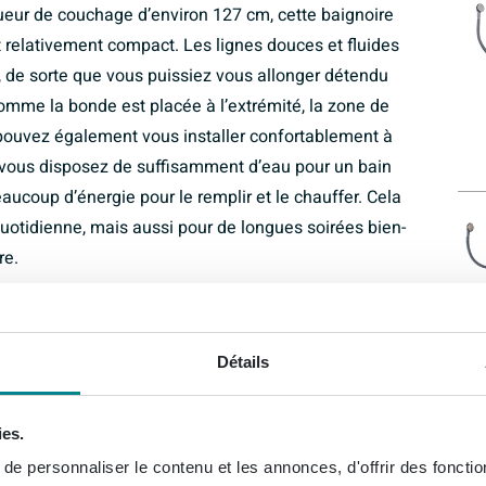
gueur de couchage d’environ 127 cm, cette baignoire
 relativement compact. Les lignes douces et fluides
, de sorte que vous puissiez vous allonger détendu
omme la bonde est placée à l’extrémité, la zone de
 pouvez également vous installer confortablement à
, vous disposez de suffisamment d’eau pour un bain
beaucoup d’énergie pour le remplir et le chauffer. Cela
 quotidienne, mais aussi pour de longues soirées bien-
re.
ignoire ultrafin
bord raffiné et étroit d’environ 8 mm, ce qui permet une
Détails
en résulte un ensemble épuré et minimaliste qui
ains modernes au look calme et luxueux. Comme le
ies.
space intérieur : vous profitez d’une cuve intérieure
e personnaliser le contenu et les annonces, d'offrir des fonctio
ures restent compactes. La forme ovale est