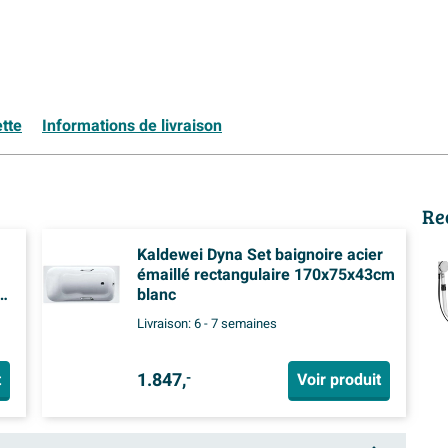
tte
Informations de livraison
Re
Kaldewei Dyna Set baignoire acier
émaillé rectangulaire 170x75x43cm
blanc
Livraison:
6 - 7 semaines
1.847,
t
Voir produit
-