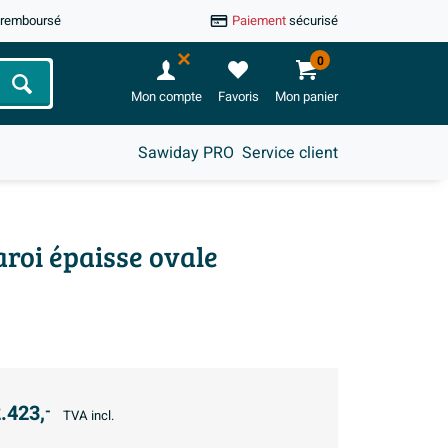
u remboursé
Paiement
sécurisé
0
Chercher
Mon compte
Favoris
Mon panier
Sawiday PRO
Service client
aroi épaisse ovale
.423,
-
TVA incl.