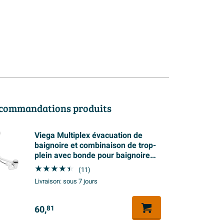
commandations produits
Viega Multiplex évacuation de
baignoire et combinaison de trop-
plein avec bonde pour baignoire
spéciale chrome
(11)
Livraison:
sous 7 jours
60,
81