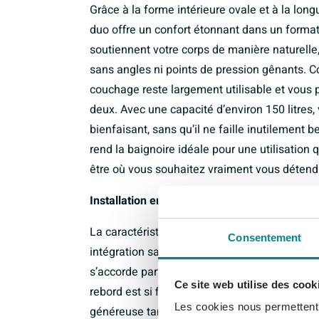
Grâce à la forme intérieure ovale et à la lon
duo offre un confort étonnant dans un format
soutiennent votre corps de manière naturelle
sans angles ni points de pression gênants. C
couchage reste largement utilisable et vous
deux. Avec une capacité d’environ 150 litres
bienfaisant, sans qu’il ne faille inutilement 
rend la baignoire idéale pour une utilisation
être où vous souhaitez vraiment vous détend
Installation encastrée épurée avec bord de ba
La caractéristique de cette baignoire est son 
Consentement
intégration sans joints dans le carrelage. Il 
s’accorde parfaitement avec les salles de b
Ce site web utilise des cook
rebord est si fin, vous tirez le maximum de l’e
Les cookies nous permettent d
généreuse tandis que les dimensions extérie