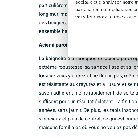
sociaux et d'analyser notre t
particulièrement mise en valeur lors d’une in
partenaires de médias sociaux
long mur, mais peut également être magnifiq
vous leur avez fournies ou qu'
des bougies, des accessoires ou un mitigeur 
ensemble harmonieux qui correspond entièrem
Acier à paroi épaisse : robuste, hygiénique e
La baignoire est fabriquée en acier à paroi é
extrême robustesse, sa surface lisse et sa lon
lorsque vous y entrez et ne fléchit pas, même 
est résistante aux rayures et à l’usure et se n
savon adhèrent moins rapidement, de sorte q
suffisent pour un résultat éclatant. La finiti
années, sans jaunir. De plus, les tapis inson
silencieux et plus de confort, ce qui est par
maisons familiales où vous ne voulez pas dér