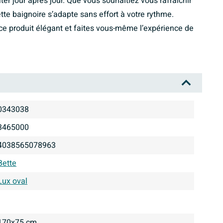
er jour après jour. Que vous souhaitiez vous rafraîchir
e baignoire s’adapte sans effort à votre rythme.
ce produit élégant et faites vous-même l’expérience de
0343038
3465000
4038565078963
Bette
Lux oval
170x75 cm