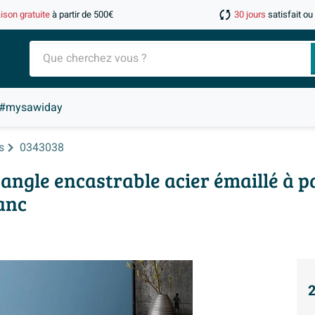
aison gratuite
à partir de 500€
30 jours
satisfait o
#mysawiday
s
0343038
'angle encastrable acier émaillé à p
anc
2