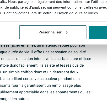
rafic. Nous partageons également des informations sur l'utilisati
stallation encastrée dans une niche ou le long d’un
, de publicité et d'analyse, qui peuvent combiner celles-ci avec
uement associée à un large rebord d’habillage pour
ils ont collectées lors de votre utilisation de leurs services.
de baignoire intégré. Vous créez ainsi facilement un
ent au style de votre salle de bains.
Personnaliser
t durable
paisse (acier émaillé), un matériau réputé pour son
gue durée de vie. Il offre une sensation de solidité
en cas d’utilisation intensive. La surface dure et lisse
ettoie donc facilement : la saleté et les résidus de
u’un simple chiffon doux et un détergent doux
on blanc brillant conserve sa couleur pendant des
orisants fournis garantissent un remplissage plus
ticulièrement appréciable dans les appartements ou les
anger les autres.