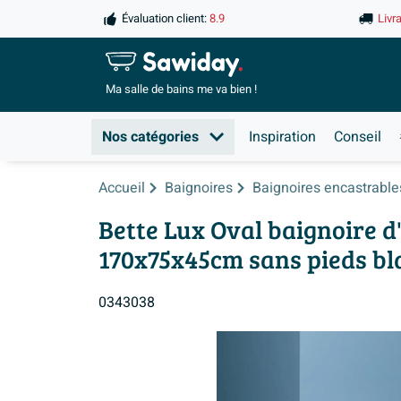
Évaluation client:
8.9
Livr
Ma salle de
bains me va bien !
Nos catégories
Inspiration
Conseil
Accueil
Baignoires
Baignoires encastrable
Bette Lux Oval baignoire d
170x75x45cm sans pieds bl
0343038