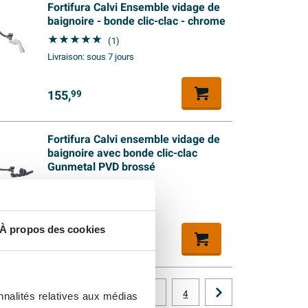
Fortifura Calvi Ensemble vidage de
baignoire - bonde clic-clac - chrome
(1)
Livraison:
sous 7 jours
155,
99
Fortifura Calvi ensemble vidage de
baignoire avec bonde clic-clac
Gunmetal PVD brossé
(1)
Livraison:
sous 7 jours
À propos des cookies
159,
99
1
2
3
4
nnalités relatives aux médias