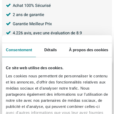
Achat 100% Sécurisé
2 ans de garantie
Garantie Meilleur Prix
4.226
avis, avec une évaluation de
8.9
Consentement
Détails
À propos des cookies
Articles similaires
BRAUER Poignée de meuble en applique -
Ce site web utilise des cookies.
48cm - modèle I - matériau inox -
Les cookies nous permettent de personnaliser le contenu
aluminium
et les annonces, d'offrir des fonctionnalités relatives aux
Livraison:
1 - 2 semaines
médias sociaux et d'analyser notre trafic. Nous
partageons également des informations sur l'utilisation de
35,
-
notre site avec nos partenaires de médias sociaux, de
publicité et d'analyse, qui peuvent combiner celles-ci
avec d'autres informations que vous leur avez fournies