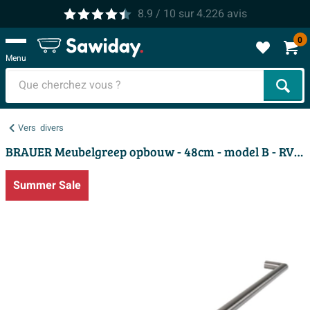
8.9
/ 10
sur
4.226
avis
0
Menu
Cher
Vers
divers
BRAUER Meubelgreep opbouw - 48cm - model B - RVS materiaal - aluminium
Summer Sale