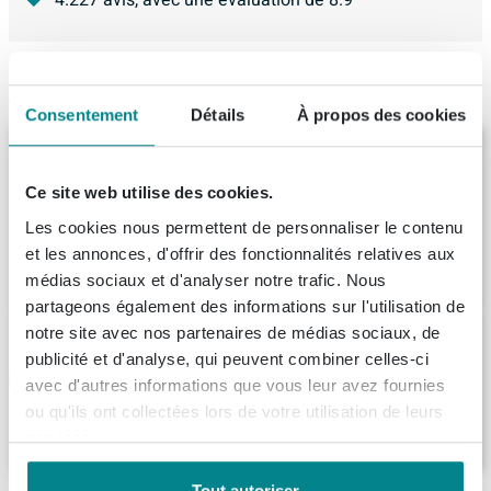
4.227
avis, avec une évaluation de
8.9
Articles similaires
Consentement
Détails
À propos des cookies
IVY Badoverloop - combinaison de trop-
plein et remplissage - Chrome
Ce site web utilise des cookies.
Livraison:
1 - 2 semaines
Les cookies nous permettent de personnaliser le contenu
et les annonces, d'offrir des fonctionnalités relatives aux
275,
-
médias sociaux et d'analyser notre trafic. Nous
partageons également des informations sur l'utilisation de
notre site avec nos partenaires de médias sociaux, de
Wisa Overloopcombinatie 57,5 Cm.
publicité et d'analyse, qui peuvent combiner celles-ci
Livraison:
sous 7 jours
avec d'autres informations que vous leur avez fournies
ou qu'ils ont collectées lors de votre utilisation de leurs
87,
99
services.
Tout autoriser