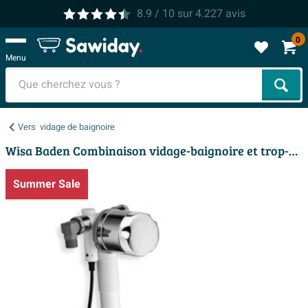
8.9
/ 10
sur
4.227
avis
0
Menu
Cher
Vers
vidage de baignoire
Wisa Baden Combinaison vidage-baignoire et trop-plein 97,5 cm Chrome brillant
Summer Sale