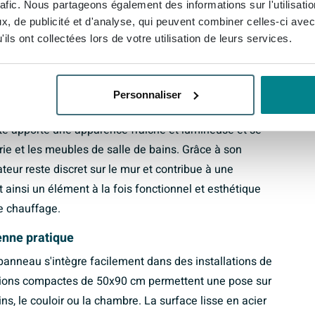
rafic. Nous partageons également des informations sur l'utilisati
e chauffage. Vous profitez ainsi d'un chauffage fiable,
, de publicité et d'analyse, qui peuvent combiner celles-ci avec
mique agréable.
ils ont collectées lors de votre utilisation de leurs services.
le de bains ou un séjour élégants
 panneau 50x90cm type 22 1261watt 2 raccordements
Personnaliser
t avec une salle de bains moderne et épurée ou un
ante apporte une apparence fraîche et lumineuse et se
erie et les meubles de salle de bains. Grâce à son
ateur reste discret sur le mur et contribue à une
 ainsi un élément à la fois fonctionnel et esthétique
e chauffage.
ienne pratique
anneau s'intègre facilement dans des installations de
sions compactes de 50x90 cm permettent une pose sur
ins, le couloir ou la chambre. La surface lisse en acier