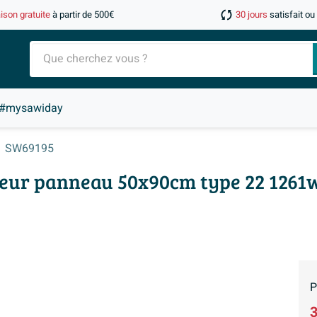
aison gratuite
à partir de 500€
30 jours
satisfait o
#mysawiday
SW69195
teur panneau 50x90cm type 22 1261
P
3