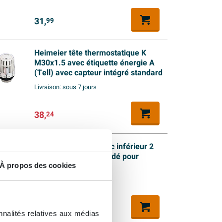
31,
99
Heimeier tête thermostatique K
M30x1.5 avec étiquette énergie A
(Tell) avec capteur intégré standard
Livraison:
sous 7 jours
38,
24
Heimeier Vekolux bloc inférieur 2
tuyaux 1/2 50mm coudé pour
radiateur bi.dr.
À propos des cookies
Livraison:
1 - 2 semaines
69,
99
nnalités relatives aux médias