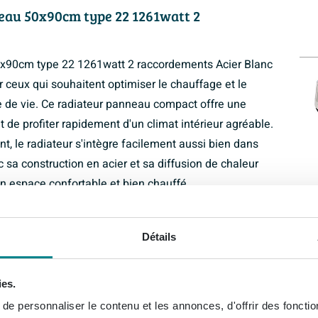
eau 50x90cm type 22 1261watt 2
0x90cm type 22 1261watt 2 raccordements Acier Blanc
 ceux qui souhaitent optimiser le chauffage et le
ce de vie. Ce radiateur panneau compact offre une
 de profiter rapidement d'un climat intérieur agréable.
t, le radiateur s'intègre facilement aussi bien dans
sa construction en acier et sa diffusion de chaleur
 un espace confortable et bien chauffé.
age fiable avec radiateur panneau
 une puissance élevée de 1261 watts malgré son
Détails
olées et les systèmes de chauffage économes en
adiateur dispose de doubles panneaux et de ailettes de
ies.
pérature rapide et une répartition homogène de la
e personnaliser le contenu et les annonces, d'offrir des fonctio
grande flexibilité pour le branchement sur votre