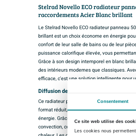
Stelrad Novello ECO radiateur pann
raccordements Acier Blanc brillant
Le Stelrad Novello ECO radiateur panneau 5
brillant est un choix économe en énergie pour
confort de leur salle de bains ou de leur piè
puissance calorifique élevée, vous permettant
Grâce à son design intemporel en blanc brillan
des intérieurs modernes que classiques. Avec 
efficace, c'est une solution intelligente pour
Diffusion de chaleur efficace et chauff
Ce radiateur panneau est conçu pour fournir
Consentement
format réduit, idéal pour les pièces bien is
énergie. Grâce à sa conception type 22, le r
Ce site web utilise des cook
convection, ce qui assure une montée en tem
Les cookies nous permettent d
chaleur. Les deux raccordements offrent une 