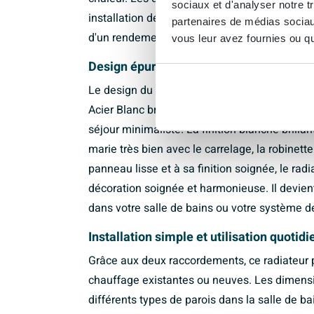
sociaux et d'analyser notre t
installation de chauffage central ou circuit d
partenaires de médias sociaux
d'un rendement optimal et d'un confort ther
vous leur avez fournies ou qu'
Design épuré blanc brillant pour une sal
Le design du Stelrad Novello ECO radiateur
Acier Blanc brillant s'harmonise parfaitemen
séjour minimaliste. La finition blanche brill
marie très bien avec le carrelage, la robinett
panneau lisse et à sa finition soignée, le radi
décoration soignée et harmonieuse. Il devient
dans votre salle de bains ou votre système d
Installation simple et utilisation quotid
Grâce aux deux raccordements, ce radiateur p
chauffage existantes ou neuves. Les dimen
différents types de parois dans la salle de ba