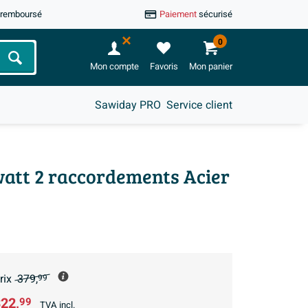
u remboursé
Paiement
sécurisé
0
Chercher
Mon compte
Favoris
Mon panier
Sawiday PRO
Service client
watt 2 raccordements Acier
rix
379,
99
22,
99
TVA incl.