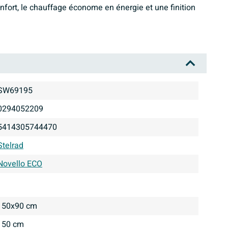
nfort, le chauffage économe en énergie et une finition
SW69195
0294052209
5414305744470
Stelrad
Novello ECO
50x90 cm
50 cm