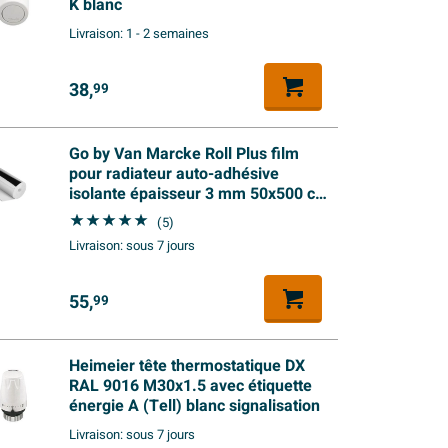
K blanc
Livraison:
1 - 2 semaines
38,
99
Go by Van Marcke Roll Plus film
pour radiateur auto-adhésive
isolante épaisseur 3 mm 50x500 cm
écran thermique
(5)
Livraison:
sous 7 jours
55,
99
Heimeier tête thermostatique DX
RAL 9016 M30x1.5 avec étiquette
énergie A (Tell) blanc signalisation
Livraison:
sous 7 jours