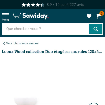
8.9
/ 10
sur
4.227
avis
0
Menu
Cher
Vers
plans sous vasque
Looox Wood collection Duo étagères murales 120x46cm - 2 pièces - Avec porte-serviettes noir mat - chêne massif gris ancien