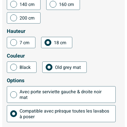
140 cm
160 cm
200 cm
Hauteur
7 cm
18 cm
Couleur
Black
Old grey mat
Options
Avec porte serviette gauche & droite noir
mat
Compatible avec prèsque toutes les lavabos
à poser