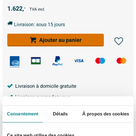
1.622,
-
TVA incl.
Livraison: sous 15 jours
Ajouter au panier
Livraison à domicile gratuite
Livraison sur rendez-vous
Achat 100% Sécurisé
Consentement
Détails
À propos des cookies
2 ans de garantie
4.227
avis, avec une évaluation de
8.9
Ce site web utilise des cookies.