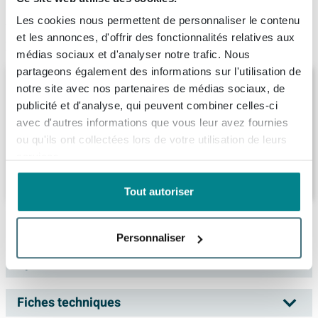
Les cookies nous permettent de personnaliser le contenu
et les annonces, d'offrir des fonctionnalités relatives aux
Produit de remplacement
médias sociaux et d'analyser notre trafic. Nous
partageons également des informations sur l'utilisation de
Ink plaque de recouvrement
notre site avec nos partenaires de médias sociaux, de
180x45x1.6cm pour meuble chêne massif
publicité et d'analyse, qui peuvent combiner celles-ci
gris cendré
avec d'autres informations que vous leur avez fournies
Livraison:
1 - 2 semaines
ou qu'ils ont collectées lors de votre utilisation de leurs
services.
1.151,
01
Tout autoriser
Description
Personnaliser
Looox Wood collection Duo étagères
Spécifications
murales 120x46cm - 2 pièces - Avec porte-
serviettes noir mat - chêne massif Old grey
Fiches techniques
Numéro d'article
SW73134