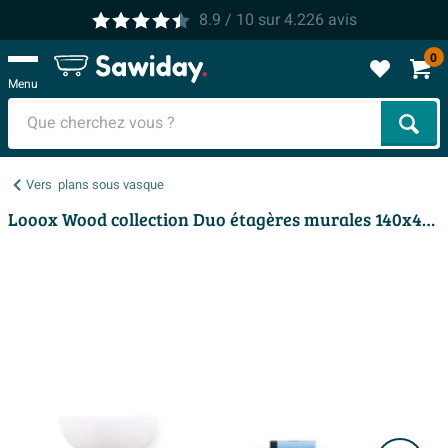
8.9
/ 10
sur
4.226
avis
0
Menu
Cher
Vers
plans sous vasque
Looox Wood collection Duo étagères murales 140x46cm - 2 pièces - Avec porte-serviettes noir mat - chêne massif gris ancien