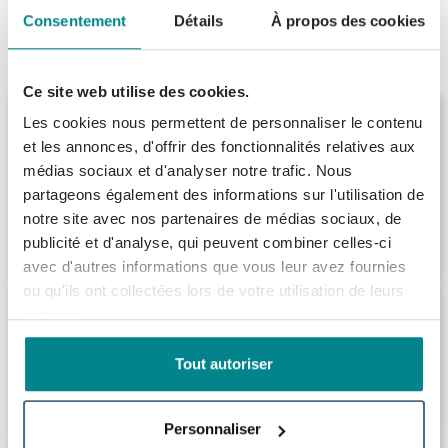
Consentement
Détails
À propos des cookies
Articles similaires
Ce site web utilise des cookies.
Ink plaque de recouvrement
Les cookies nous permettent de personnaliser le contenu
140x45x1.6cm pour meuble chêne massif
et les annonces, d'offrir des fonctionnalités relatives aux
anthracite
médias sociaux et d'analyser notre trafic. Nous
Livraison:
1 - 2 semaines
partageons également des informations sur l'utilisation de
notre site avec nos partenaires de médias sociaux, de
901,
52
publicité et d'analyse, qui peuvent combiner celles-ci
avec d'autres informations que vous leur avez fournies
ou qu'ils ont collectées lors de votre utilisation de leurs
Looox Wood collection Solo plan sous
services.
vasque - 100x46cm - Avec porte-serviettes
(droite) inox brossé - Chêne massif gris
Tout autoriser
ancien
Livraison:
1 - 2 semaines
804,
Personnaliser
09