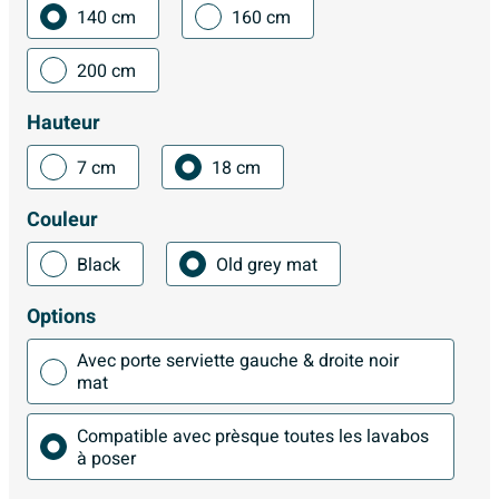
140 cm
160 cm
200 cm
Hauteur
7 cm
18 cm
Couleur
Black
Old grey mat
Options
Avec porte serviette gauche & droite noir
mat
Compatible avec prèsque toutes les lavabos
à poser