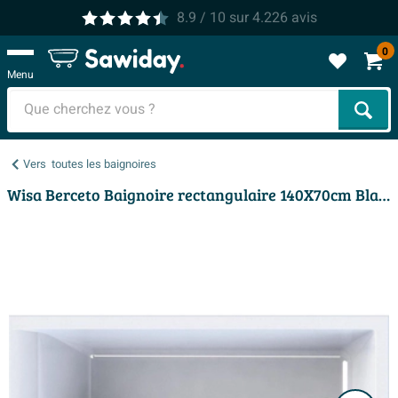
8.9
/ 10
sur
4.226
avis
0
Menu
Cher
Vers
toutes les baignoires
Wisa Berceto Baignoire rectangulaire 140X70cm Blanc