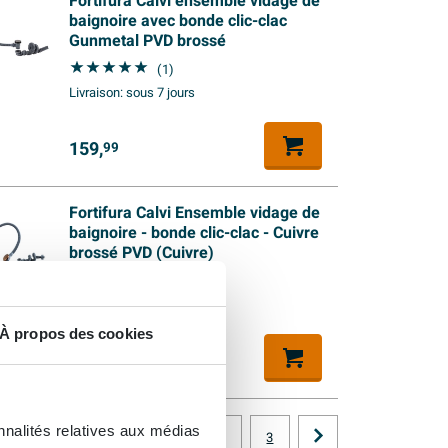
Fortifura Calvi ensemble vidage de
baignoire avec bonde clic-clac
Gunmetal PVD brossé
(1)
Livraison:
sous 7 jours
159,
99
Fortifura Calvi Ensemble vidage de
baignoire - bonde clic-clac - Cuivre
brossé PVD (Cuivre)
(1)
Livraison:
sous 7 jours
À propos des cookies
159,
99
nnalités relatives aux médias
1
2
3