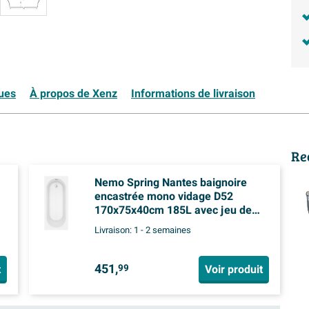
ques
À propos de Xenz
Informations de livraison
Re
Nemo Spring Nantes baignoire
encastrée mono vidage D52
170x75x40cm 185L avec jeu de
pieds acrylique blanc
Livraison:
1 - 2 semaines
451,
t
Voir produit
99