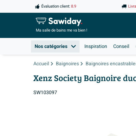
Évaluation client:
8.9
Livr
Ma salle de
bains me va bien !
Nos catégories
Inspiration
Conseil
Accueil
Baignoires
Baignoires encastrable
Xenz Society Baignoire duo
SW103097