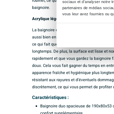
robinet, ce qui vous permet également de chan
sociaux et d'analyser notre t
baignoire.
partenaires de médias sociaux
vous leur avez fournies ou qu'
Acrylique léger et facile d’entretien
La baignoire est fabriquée en acrylique de ha
aussi bien en construction neuve qu’en rénov
ce qui fait que l’eau se refroidit moins vite 
longtemps. De plus, la surface est lisse et n
rapidement et que vous gardez la baignoire f
doux. Cela vous fait gagner du temps en entre
apparence fraîche et hygiénique plus longtem
résistant aux rayures et d’éventuels dommag
discrètement, ce qui vous permet de profite
Caractéristiques :
Baignoire duo spacieuse de 190x80x53 c
confort supplémentaire.