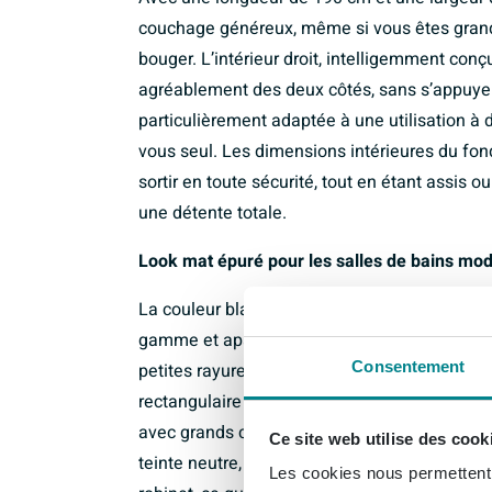
couchage généreux, même si vous êtes grand
bouger. L’intérieur droit, intelligemment conç
agréablement des deux côtés, sans s’appuyer 
particulièrement adaptée à une utilisation à
vous seul. Les dimensions intérieures du fon
sortir en toute sécurité, tout en étant assis
une détente totale.
Look mat épuré pour les salles de bains mo
La couleur blanche mate donne immédiatemen
gamme et apaisante. Contrairement au brilla
Consentement
petites rayures et les traces d’eau, ce qui g
rectangulaire et les lignes épurées s’accord
avec grands carreaux, accents noirs ou matéri
Ce site web utilise des cook
teinte neutre, vous combinez la baignoire fa
Les cookies nous permettent d