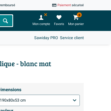
u remboursé
Paiement
sécurisé
0
Chercher
Mon compte
Favoris
Mon panier
Sawiday PRO
Service client
lique - blanc mat
imensions
ouleur