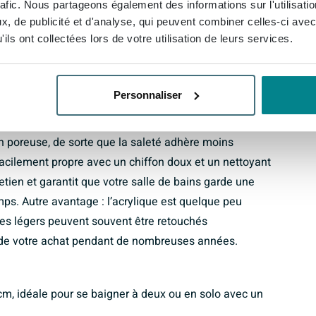
ger de style à l’avenir sans devoir remplacer la
rafic. Nous partageons également des informations sur l'utilisati
, de publicité et d'analyse, qui peuvent combiner celles-ci avec
ils ont collectées lors de votre utilisation de leurs services.
ute qualité, un matériau léger qui se pose facilement
Personnaliser
ation. L’acrylique est naturellement chaud au toucher,
et vous permet de rester confortablement allongé plus
on poreuse, de sorte que la saleté adhère moins
acilement propre avec un chiffon doux et un nettoyant
tien et garantit que votre salle de bains garde une
ps. Autre avantage : l’acrylique est quelque peu
es légers peuvent souvent être retouchés
r de votre achat pendant de nombreuses années.
m, idéale pour se baigner à deux ou en solo avec un