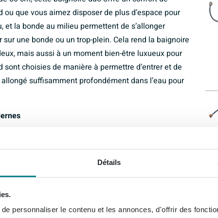
 ou que vous aimez disposer de plus d’espace pour
u, et la bonde au milieu permettent de s’allonger
sur une bonde ou un trop-plein. Cela rend la baignoire
 deux, mais aussi à un moment bien-être luxueux pour
d sont choisies de manière à permettre d’entrer et de
 ou allongé suffisamment profondément dans l’eau pour
dernes
t à votre salle de bains une apparence haut de
nt, une surface mate met moins en évidence les
Détails
arantit une apparence soignée durable. La forme
ent parfaitement avec les salles de bains modernes
aux naturels comme le bois et la pierre. Grâce à la
ies.
cilement avec presque tout plan-vasque, douche ou
e personnaliser le contenu et les annonces, d'offrir des fonctio