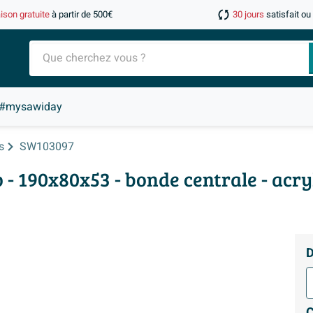
aison gratuite
à partir de 500€
30 jours
satisfait o
#mysawiday
s
SW103097
 - 190x80x53 - bonde centrale - acry
D
C