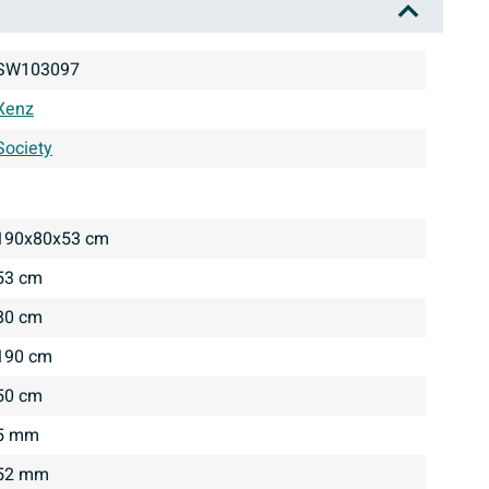
SW103097
Xenz
Society
190x80x53 cm
53 cm
80 cm
190 cm
50 cm
5 mm
52 mm