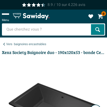
8.9
/ 10
sur
4.226
avis
0
Menu
Cher
Vers
baignoires encastrables
Xenz Society Baignoire duo - 190x120x53 - bonde Centrale - acrylique - ebony