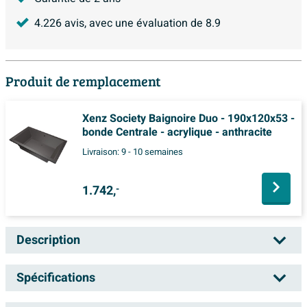
4.226
avis, avec une évaluation de
8.9
Produit de remplacement
Xenz Society Baignoire Duo - 190x120x53 -
bonde Centrale - acrylique - anthracite
Livraison:
9 - 10 semaines
1.742,
-
Description
Xenz Society Baignoire duo - 190x120x53 -
Spécifications
bonde Centrale - acrylique - ebony