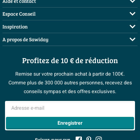
Aide et contact
FAQ
Espace Conseil
Commander
Demandez votre devis
Inspiration
Payer
Planificateur 3D
Salles de bains complètes
A propos de Sawiday
Livraison / retrait
Les bons tuyaux
Inspiration toilettes
Qui sommes-nous ?
Annulation & Retour
Espace bricolage
Moodboards
Profitez de 10 € de réduction
Postes vacants
Garantie & réclamations
Bienvenue chez...
> Espace Conseil
Sawiday PRO
Politique d’avis
Remise sur votre prochain achat à partir de 100€.
Magazine
Fevad
Comme plus de 300 000 autres personnes, recevez des
> Service client
#Mysawiday
Ils parlent de nous
conseils sympas et des offres exclusives.
Mentions légales
> Inspiration salle de bains
Adresse e-mail
Enregistrer
Suivez-nous sur