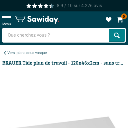
8.9
/ 10
sur
4.226
avis
0
Menu
Cher
Vers
plans sous vasque
BRAUER Tide plan de travail - 120x46x2cm - sans trous de robinet - Finestone blanc