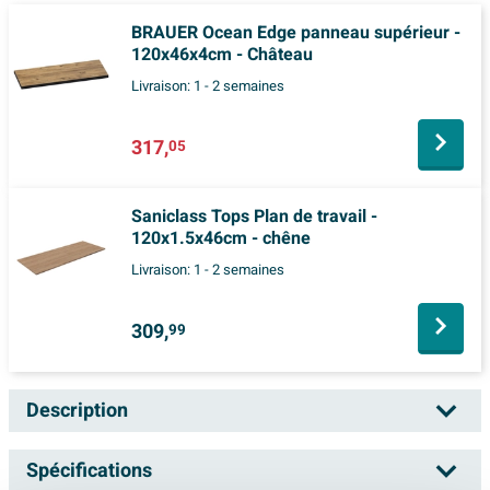
BRAUER Ocean Edge panneau supérieur -
120x46x4cm - Château
Livraison:
1 - 2 semaines
317,
05
Saniclass Tops Plan de travail -
120x1.5x46cm - chêne
Livraison:
1 - 2 semaines
309,
99
Description
BRAUER Fine Stone Plan de vasque -
Spécifications