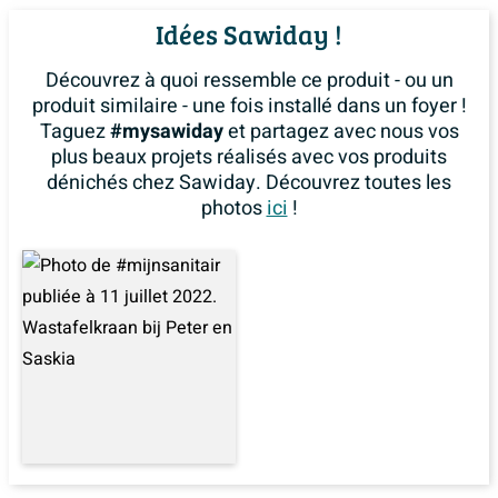
de robinet assure une apparence épurée et minimaliste,
Idées Sawiday !
tout en vous laissant la liberté de placer le robinet
comme vous le souhaitez.
Découvrez à quoi ressemble ce produit - ou un
produit similaire - une fois installé dans un foyer !
Caractéristiques :
Taguez
#mysawiday
et partagez avec nous vos
plus beaux projets réalisés avec vos produits
Dimensions : 120x46x2cm
dénichés chez Sawiday. Découvrez toutes les
Couleur : Finestone blanc
photos
ici
!
Sans trous de robinet
Matériau : Fine Stone
Durable et facile à nettoyer