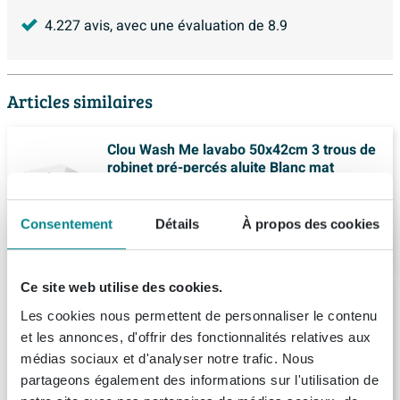
4.227
avis, avec une évaluation de
8.9
Articles similaires
Clou Wash Me lavabo 50x42cm 3 trous de
robinet pré-percés aluite Blanc mat
Livraison:
1 - 2 semaines
Consentement
Détails
À propos des cookies
736,
-
Ce site web utilise des cookies.
Ink faktor lavabo moyen en polystone sans
trou pour robinet 100x45x1,5cm blanc mat
Les cookies nous permettent de personnaliser le contenu
et les annonces, d'offrir des fonctionnalités relatives aux
Livraison:
1 - 2 semaines
médias sociaux et d'analyser notre trafic. Nous
partageons également des informations sur l'utilisation de
542,
05