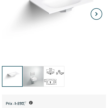
Prix
1.230,
-