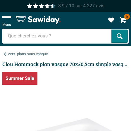
8.9
/ 10
sur
4.227
avis
0
Menu
Cher
Vers
plans sous vasque
Clou Hammock plan vasque 70x50,3cm simple vasque au centre Aluite Blanc mat
Summer Sale