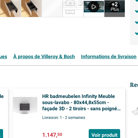
+2
Plus
ques
À propos de Villeroy & Boch
Informations de livraison
Re
le
HR badmeubelen Infinity Meuble
sous-lavabo - 80x44,8x55cm -
façade 3D - 2 tiroirs - sans poignées
- wengé
Livraison:
1 - 2 semaines
1.147,
t
Voir produit
50