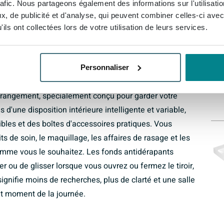
rafic. Nous partageons également des informations sur l'utilisati
ilencieuse des tiroirs, sans coups violents ni usure du
Au
, de publicité et d'analyse, qui peuvent combiner celles-ci avec
ation de luxe, mais est aussi pratique dans un foyer
ils ont collectées lors de votre utilisation de leurs services.
alle de bains tôt le matin ou tard le soir sans déranger
ne fluide, silencieuse et sans effort.
Personnaliser
le de bains ordonnée
 rangement, spécialement conçu pour garder votre
s d'une disposition intérieure intelligente et variable,
bles et des boîtes d'accessoires pratiques. Vous
ts de soin, le maquillage, les affaires de rasage et les
comme vous le souhaitez. Les fonds antidérapants
r ou de glisser lorsque vous ouvrez ou fermez le tiroir,
signifie moins de recherches, plus de clarté et une salle
ut moment de la journée.