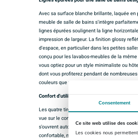
Lignes épurées pour une salle de bains des
Avec sa surface blanche brillante, laquée en
meuble de salle de bains s'intègre parfait
lignes épurées soulignent la ligne horizontale
impression de largeur. La finition glossy reflè
d'espace, en particulier dans les petites sa
conçu pour les lavabos-meubles de la même
vous optiez pour un style minimaliste ou hôt
dont vous profiterez pendant de nombreuses 
couleurs que vous ajoutez.
Confort d'utilisation grâce à une technique de 
Consentement
Les quatre tiroirs spacieux sont entièrement 
vue sur le contenu et que rien ne disparaisse 
Ce site web utilise des cook
s'ouvrent automatiquement grâce à la foncti
Les cookies nous permettent d
confortable, mais aussi idéal lorsque vous a