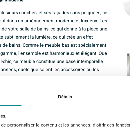
ign moderne
 plusieurs couches, et ses façades sans poignées, ce
ement dans un aménagement moderne et luxueux. Les
 de votre salle de bains, ce qui donne à la pièce une
te subtilement la lumière, ce qui crée un effet
lles de bains. Comme le meuble bas est spécialement
 gamme, l'ensemble est harmonieux et élégant. Que
el-chic, ce meuble constitue une base intemporelle
années, quels que soient les accessoires ou les
tiroirs intelligente
Détails
extractibles, afin que vous ayez toujours une bonne
au fond. D'une légère pression sur la façade, les tiroirs
ies.
on Push-to-Open, ce qui n'est pas seulement
e personnaliser le contenu et les annonces, d'offrir des fonctio
vez les mains mouillées ou occupées. La technologie