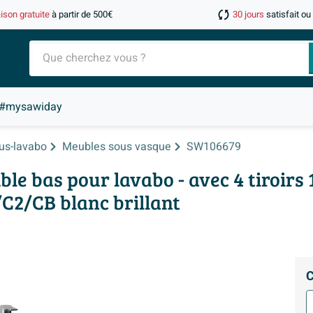
aison gratuite
à partir de 500€
30 jours
satisfait o
#mysawiday
us-lavabo
Meubles sous vasque
SW106679
le bas pour lavabo - avec 4 tiroirs
C2/CB blanc brillant
C