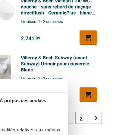
Villeroy & Boch Viclean I100 WC-
douche - sans rebord de rinçage -
directflush - CeramicPlus - blanc
alpin brillant
Livraison:
1 - 2 semaines
2.741,
89
Villeroy & Boch Subway (avant
Subway) Urinoir pour couvercle
Blanc
Livraison:
1 - 2 semaines
396,
72
À propos des cookies
1
2
3
nnalités relatives aux médias