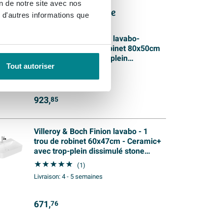
on de notre site avec nos
tres produits de cette série
 d'autres informations que
Villeroy & Boch Finion lavabo-
meuble - 1 trou de robinet 80x50cm
- Ceramic+ avec trop-plein
Tout autoriser
dissimulé stone white
Livraison:
4 - 5 semaines
923,
85
Villeroy & Boch Finion lavabo - 1
trou de robinet 60x47cm - Ceramic+
avec trop-plein dissimulé stone
white
(1)
Livraison:
4 - 5 semaines
671,
76