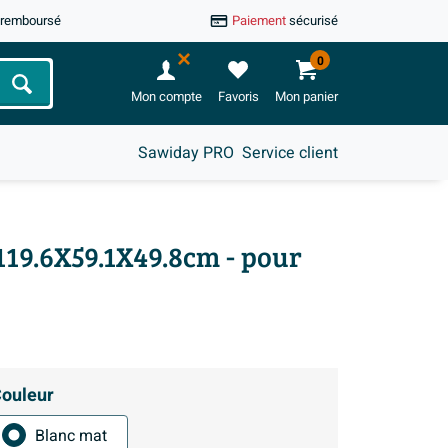
u remboursé
Paiement
sécurisé
0
Chercher
Mon compte
Favoris
Mon panier
Sawiday PRO
Service client
 119.6X59.1X49.8cm - pour
ouleur
Blanc mat