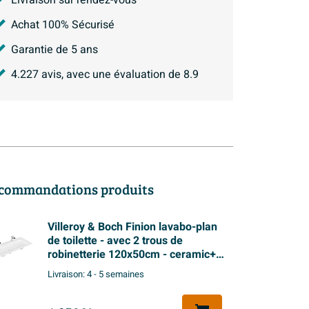
Livraison sur rendez-vous
Achat 100% Sécurisé
Garantie de 5 ans
4.227
avis, avec une évaluation de
8.9
commandations produits
Villeroy & Boch Finion lavabo-plan
de toilette - avec 2 trous de
robinetterie 120x50cm - ceramic+
sans trop-plein blanc
Livraison:
4 - 5 semaines