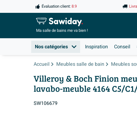
Évaluation client:
8.9
Livr
Ma salle de
bains me va bien !
Nos catégories
Inspiration
Conseil
Accueil
Meubles salle de bain
Meubles so
Villeroy & Boch Finion meub
lavabo-meuble 4164 C5/C1/
SW106679