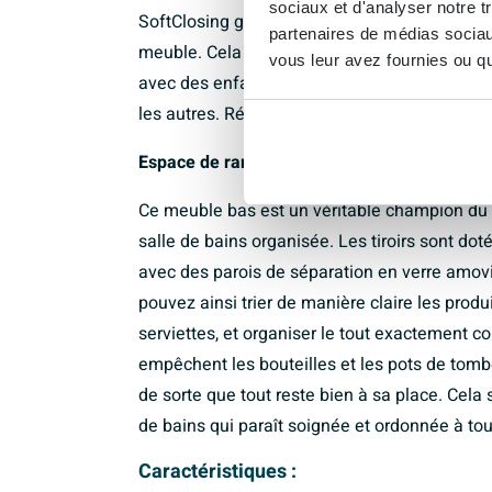
sociaux et d'analyser notre t
SoftClosing garantit une fermeture douce et s
partenaires de médias sociaux
meuble. Cela procure non seulement une sens
vous leur avez fournies ou qu'
avec des enfants ou lorsque vous utilisez la s
les autres. Résultat : une utilisation quotidien
Espace de rangement organisé pour une sal
Ce meuble bas est un véritable champion du
salle de bains organisée. Les tiroirs sont doté
avec des parois de séparation en verre amovi
pouvez ainsi trier de manière claire les produi
serviettes, et organiser le tout exactement 
empêchent les bouteilles et les pots de tombe
de sorte que tout reste bien à sa place. Cela 
de bains qui paraît soignée et ordonnée à to
Caractéristiques :