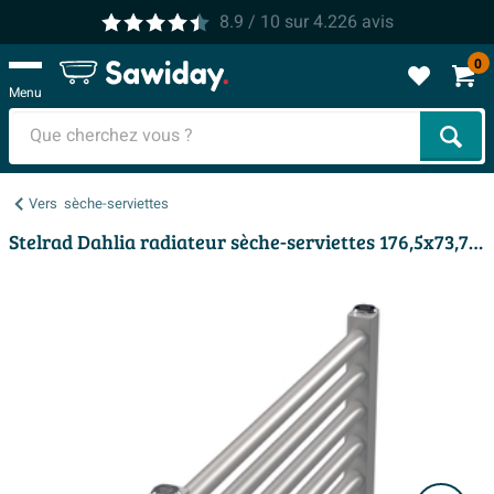
8.9
/ 10
sur
4.226
avis
0
Menu
Cher
Vers
sèche-serviettes
Stelrad Dahlia radiateur sèche-serviettes 176,5x73,7cm 1145watt 6 raccordements Acier Blanc brillant