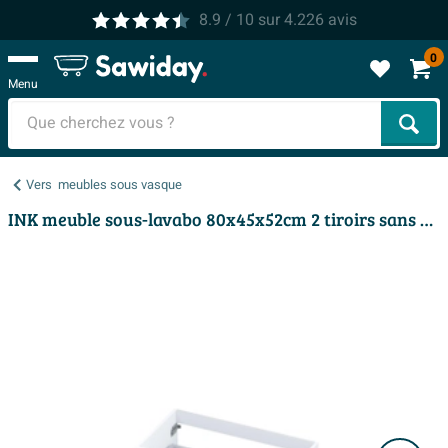
8.9
/ 10
sur
4.226
avis
0
Menu
Cher
Vers
meubles sous vasque
INK meuble sous-lavabo 80x45x52cm 2 tiroirs sans poignées avec finition à 45 degrés tout autour MDF laqué blanc mat