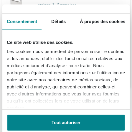
Livraison:
1 - 2 semaines
1.206,
36
Consentement
Détails
À propos des cookies
Saniclass Chacito Ensemble meuble de
Ce site web utilise des cookies.
salle de bains - 60x40x55cm - peu profond
- 2 tiroirs - sans poignées - vasque blanc
Les cookies nous permettent de personnaliser le contenu
brillant - 1 trou de robinet - cotton mat
et les annonces, d'offrir des fonctionnalités relatives aux
Livraison:
1 - 2 semaines
(beige)
médias sociaux et d'analyser notre trafic. Nous
partageons également des informations sur l'utilisation de
533,
99
notre site avec nos partenaires de médias sociaux, de
publicité et d'analyse, qui peuvent combiner celles-ci
avec d'autres informations que vous leur avez fournies
Description
ou qu'ils ont collectées lors de votre utilisation de leurs
services.
INK meuble sous-lavabo 80x45x52cm 2
Spécifications
tiroirs sans poignées avec finition à 45
Tout autoriser
degrés tout autour MDF laqué blanc mat
Fiches techniques
Numéro d'article
SW157920