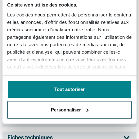
Livraison:
1 - 2 semaines
Ce site web utilise des cookies.
Les cookies nous permettent de personnaliser le contenu
1.206,
36
et les annonces, d'offrir des fonctionnalités relatives aux
médias sociaux et d'analyser notre trafic. Nous
partageons également des informations sur l'utilisation de
Saniclass Chacito Ensemble meuble de
notre site avec nos partenaires de médias sociaux, de
salle de bains - 60x40x55cm - peu profond
publicité et d'analyse, qui peuvent combiner celles-ci
- 2 tiroirs - sans poignées - vasque blanc
avec d'autres informations que vous leur avez fournies
brillant - 1 trou de robinet - cotton mat
Livraison:
1 - 2 semaines
(beige)
ou qu'ils ont collectées lors de votre utilisation de leurs
services.
533,
99
Tout autoriser
Description
Personnaliser
INK meuble sous-lavabo 80x45x52cm 2
Spécifications
tiroirs sans poignées avec finition à 45
degrés tout autour MDF laqué taupe mat
Fiches techniques
Numéro d'article
SW157924