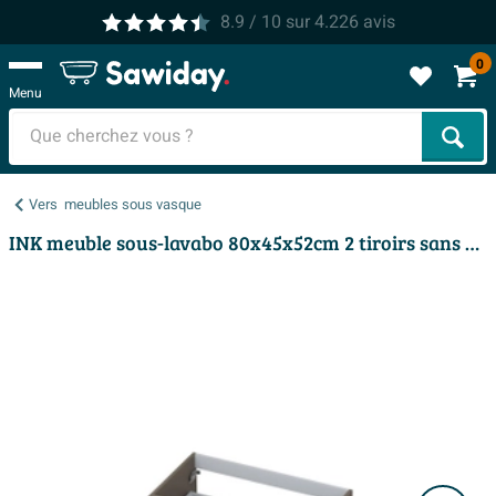
8.9
/ 10
sur
4.226
avis
0
Menu
Cher
Vers
meubles sous vasque
INK meuble sous-lavabo 80x45x52cm 2 tiroirs sans poignées avec finition à 45 degrés tout autour MDF laqué taupe mat