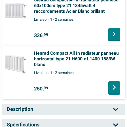
60x100cm type 21 1345watt 4
raccordements Acier Blanc brillant
Livraison:
1 - 2 semaines
336,
99
Henrad Compact All In radiateur panneau
horizontal type 21 H600 x L1400 1883W
blanc
Livraison:
1 - 2 semaines
250,
99
Description
Stelrad Novello 8 radiateur panneau
Spécifications