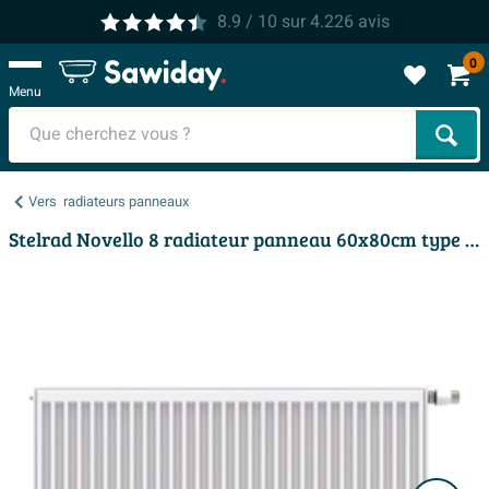
8.9
/ 10
sur
4.226
avis
0
Menu
Cher
Vers
radiateurs panneaux
Stelrad Novello 8 radiateur panneau 60x80cm type 33 1911watt 8 raccordements Acier Blanc brillant