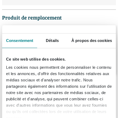
Produit de remplacement
INK Ferro cadre en acier 90x45x27cm pour
lavabos et armoires sous vasque INK 45
Consentement
Détails
À propos des cookies
cm de profondeur
Livraison:
1 - 2 semaines
Ce site web utilise des cookies.
391,
22
Les cookies nous permettent de personnaliser le contenu
et les annonces, d'offrir des fonctionnalités relatives aux
médias sociaux et d'analyser notre trafic. Nous
Description
partageons également des informations sur l'utilisation de
notre site avec nos partenaires de médias sociaux, de
INK Ferro lavabo - cadre 80x45x27cm - acier
Spécifications
publicité et d'analyse, qui peuvent combiner celles-ci
noir mat
avec d'autres informations que vous leur avez fournies
Fiches techniques
Numéro d'article
SW207376
ou qu'ils ont collectées lors de votre utilisation de leurs
Le lavabo INK Ferro avec cadre en acier noir mat est un
services.