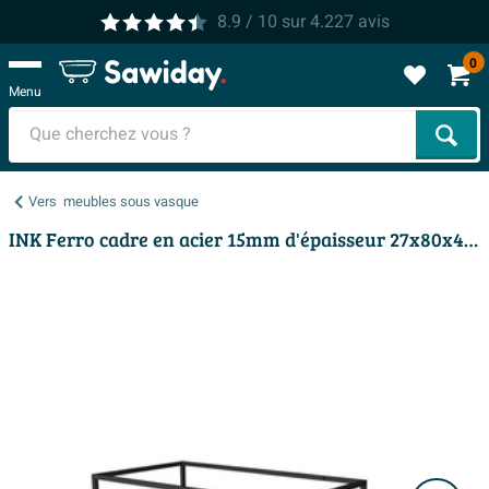
8.9
/ 10
sur
4.227
avis
0
Menu
Cher
Vers
meubles sous vasque
INK Ferro cadre en acier 15mm d'épaisseur 27x80x45cm Noir mat