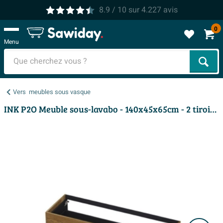
8.9
/ 10
sur
4.227
avis
0
Menu
Cher
Vers
meubles sous vasque
INK P2O Meuble sous-lavabo - 140x45x65cm - 2 tiroirs - push 2 open - façades rapportées droites chêne Chêne massif Aqua