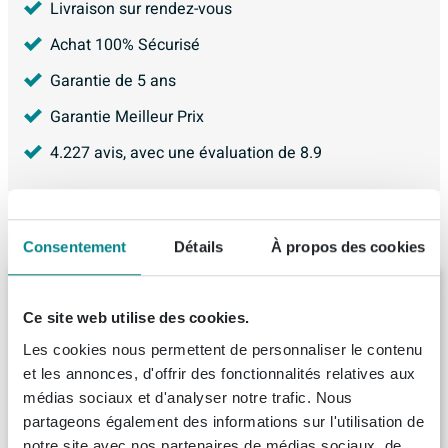
Livraison sur rendez-vous
Achat 100% Sécurisé
Garantie de 5 ans
Garantie Meilleur Prix
4.227
avis, avec une évaluation de
8.9
Produit de remplacement
Consentement
Détails
À propos des cookies
INK Fineer 45 Ensemble meuble de salle
de bains - sous-meuble - 120x45x65cm - 2
Ce site web utilise des cookies.
tiroirs - sans poignées - listel en bois - a
sym - lavabo - 1 bassin - 2 trous de robinet
Les cookies nous permettent de personnaliser le contenu
Livraison:
1 - 2 semaines
- quartz noir
et les annonces, d'offrir des fonctionnalités relatives aux
médias sociaux et d'analyser notre trafic. Nous
2.606,
-
partageons également des informations sur l'utilisation de
notre site avec nos partenaires de médias sociaux, de